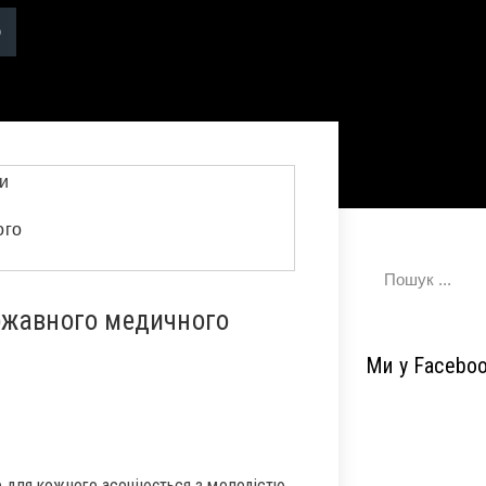
ржавного медичного
Ми у Facebo
 для кожного асоціюється з молодістю,