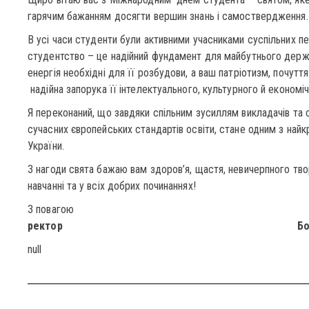
гарячим бажанням досягти вершин знань і самоствердження.
В усі часи студенти були активними учасниками суспільних п
студентство – це надійний фундамент для майбутнього держа
енергія необхідні для її розбудови, а ваш патріотизм, почутт
надійна запорука її інтелектуального, культурного й економіч
Я переконаний, що завдяки спільним зусиллям викладачів та 
сучасних європейських стандартів освіти, стане одним з най
України.
З нагоди свята бажаю вам здоров’я, щастя, невичерпного твор
навчанні та у всіх добрих починаннях!
З повагою
ректор Бойчук Т
null