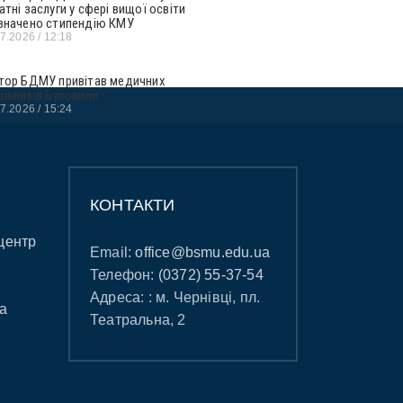
атні заслуги у сфері вищої освіти
значено стипендію КМУ
07.2026
12:18
тор БДМУ привітав медичних
цівників Буковини
07.2026
15:24
КОНТАКТИ
центр
Email:
office@bsmu.edu.ua
Телефон:
(0372) 55-37-54
Адреса: : м. Чернівці, пл.
а
Театральна, 2