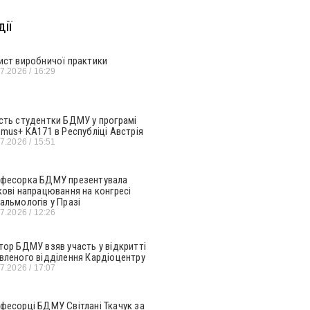
ії
ист виробничої практики
07.2026
16:29
сть студентки БДМУ у програмі
smus+ KA171 в Республіці Австрія
07.2026
15:51
фесорка БДМУ презентувала
кові напрацювання на конгресі
альмологів у Празі
07.2026
12:26
тор БДМУ взяв участь у відкритті
вленого відділення Кардіоцентру
07.2026
17:07
фесорці БДМУ Світлані Ткачук за