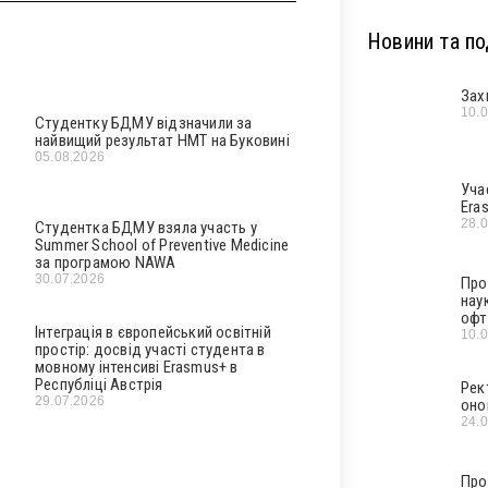
Новини та под
Зах
10.
Студентку БДМУ відзначили за
найвищий результат НМТ на Буковині
05.08.2026
Уча
Era
28.
Студентка БДМУ взяла участь у
Summer School of Preventive Medicine
за програмою NAWA
30.07.2026
Про
нау
офт
Інтеграція в європейський освітній
10.
простір: досвід участі студента в
мовному інтенсиві Erasmus+ в
Республіці Австрія
Рек
29.07.2026
оно
24.
Про