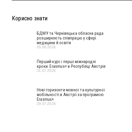
Корисно знати
БДМУ та Чернівецька обласна рада
розширюють співпрацю у сфері
медицини й освіти
05.08.2026
Перший курс і перші міжнародні
кроки: Erasmus+ в Республіці Австрія
31.07.2026
Нові горизонти мовної та культурної
мобільності в Австрії за програмою
Erasmus+
29.07.2026