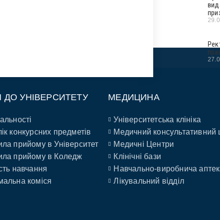
вид
при
29.
Рек
пра
27.
П ДО УНІВЕРСИТЕТУ
МЕДИЦИНА
альності
Університетська клініка
ік конкурсних предметів
Медичний консультативний 
ла прийому в Університет
Медичні Центри
ла прийому в Коледж
Клінічні бази
сть навчання
Навчально-виробнича аптек
альна коміся
Лікувальний відділ