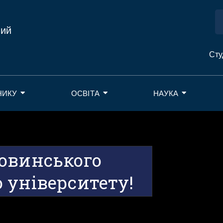
ний
Сту
НИКУ
ОСВІТА
НАУКА
овинського
 університету!