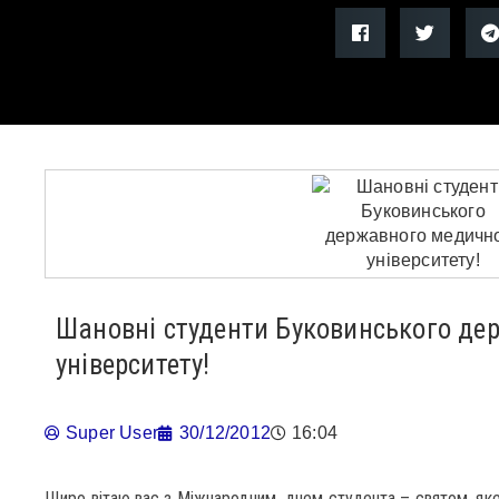
Шановні студенти Буковинського де
університету!
Super User
30/12/2012
16:04
Щиро вітаю вас з Міжнародним днем студента – святом, яке