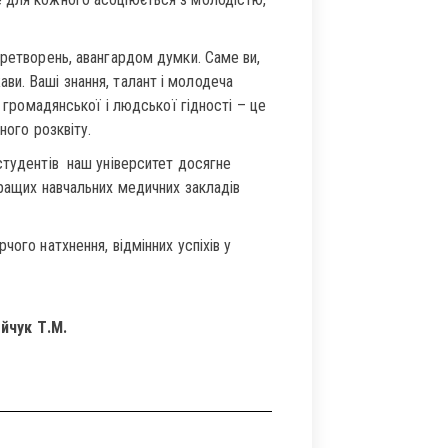
еретворень, авангардом думки. Саме ви,
ви. Ваші знання, талант і молодеча
я громадянської і людської гідності – це
ного розквіту.
студентів наш університет досягне
кращих навчальних медичних закладів
чого натхнення, відмінних успіхів у
.М.