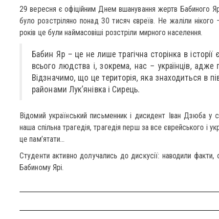
29 вересня є офіційним Днем вшанування жертв Бабиного Яру
було розстріляно понад 30 тисяч євреїв. Не жаліли нікого –
років це були наймасовіші розстріли мирного населення.
Бабин Яр – це не лише трагічна сторінка в історії є
всього людства і, зокрема, нас – українців, адже 
Відзначимо, що це територія, яка знаходиться в пів
районами Лук’янівка і Сирець.
Відомий український письменник і дисидент Іван Дзюба у с
наша спільна трагедія, трагедія перш за все єврейського і ук
це пам’ятати…
Студенти активно долучались до дискусії: наводили факти, о
Бабиному Ярі.