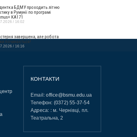
дентка БДМУ проходить літню
ктику в Румунії по програмі
smus+ KA171
07.2026
16:02
стерня завершена, але робота
ьки починається!
07.2026
16:16
КОНТАКТИ
центр
Email:
office@bsmu.edu.ua
Телефон:
(0372) 55-37-54
Адреса: : м. Чернівці, пл.
а
Театральна, 2