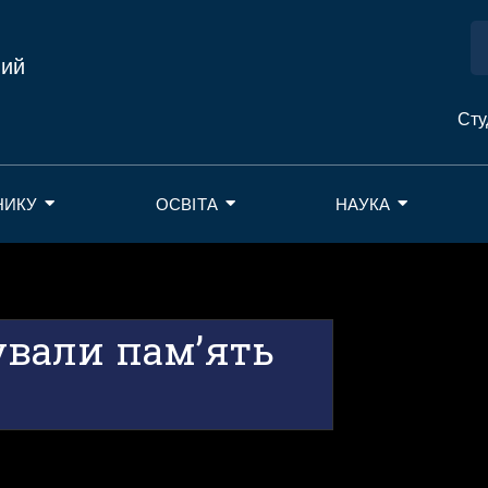
ний
Сту
НИКУ
ОСВІТА
НАУКА
вали пам’ять