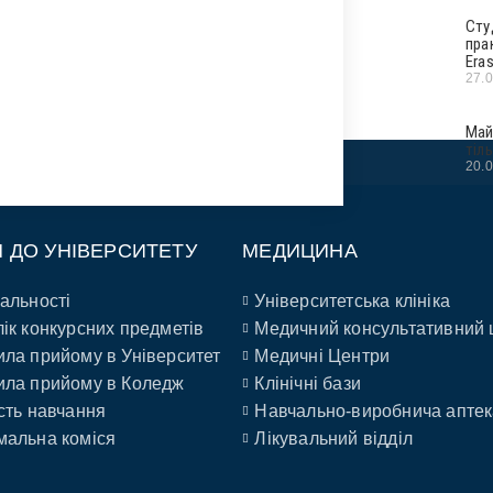
Сту
пра
Era
27.
Май
тіл
20.
П ДО УНІВЕРСИТЕТУ
МЕДИЦИНА
альності
Університетська клініка
ік конкурсних предметів
Медичний консультативний 
ла прийому в Університет
Медичні Центри
ла прийому в Коледж
Клінічні бази
сть навчання
Навчально-виробнича аптек
альна коміся
Лікувальний відділ