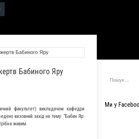
ертв Бабиного Яру
Ми у Facebo
дичний факультет) викладачем кафедри
едено виховний захід на тему: “Бабин Яр:
трібна живим.