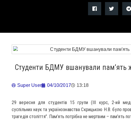
Студенти БДМУ вшанували пам’ять ж
Super User
04/10/2017
13:18
29 вересня для студентів 15 групи (III курс, 2-ий ме
суспільних наук та українознавства Скрицькою Н.В. було пров
трагедія століття”. Пам’ять потрібна не мертвим – пам’ять по