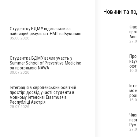
Новини та под
Фах
Студентку БДМУ відзначили за
про
найвищий результат НМТ на Буковині
Авс
05.08.2026
27.
Про
Студентка БДМУ взяла участь у
нау
Summer School of Preventive Medicine
офт
за програмою NAWA
10.
30.07.2026
Інт
Інтеграція в європейський освітній
мож
простір: досвід участі студента в
роз
мовному інтенсиві Erasmus+ в
15.
Республіці Австрія
29.07.2026
Чле
пер
Рум
27.