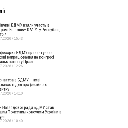
ії
івчині БДМУ взяли участь в
грамі Erasmus+ KA171 у Республіці
трія
07.2026
15:43
фесорка БДМУ презентувала
кові напрацювання на конгресі
альмологів у Празі
07.2026
12:26
ернатура в БДМУ – нові
ливості для професійного
витку
07.2026
14:10
н Наглядової ради БДМУ став
шим Почесним консулом України в
унії
07.2026
10:40