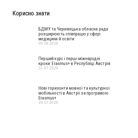
Корисно знати
БДМУ та Чернівецька обласна рада
розширюють співпрацю у сфері
медицини й освіти
05.08.2026
Перший курс і перші міжнародні
кроки: Erasmus+ в Республіці Австрія
31.07.2026
Нові горизонти мовної та культурної
мобільності в Австрії за програмою
Erasmus+
29.07.2026