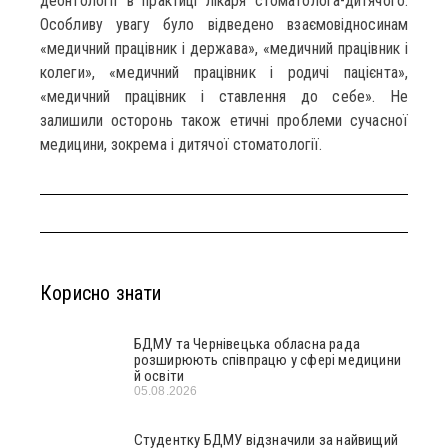
деонтології в практиці лікаря стоматолога-дитячого.
Особливу увагу було відведено взаємовідносинам
«медичний працівник і держава», «медичний працівник і
колеги», «медичний працівник і родичі пацієнта»,
«медичний працівник і ставлення до себе». Не
залишили осторонь також етичні проблеми сучасної
медицини, зокрема і дитячої стоматології.
Корисно знати
БДМУ та Чернівецька обласна рада
розширюють співпрацю у сфері медицини
й освіти
05.08.2026
Студентку БДМУ відзначили за найвищий