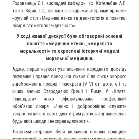
Годованець О.І., викладачі кафедри: ас. Котельбан А.В.
та ас. Кіцак Т.С., спільно зі лікарями-інтернами провели
круглий стіл «Медична етика та деонтологія в практиці
лікаря стоматолога-дитячого».
У ході жвавої дискусії були обговорені основні
поняття «медичної етики», «моралі та
моральності» та окреслені історичні моделі
моральної медицини.
Адже, перші наукові узагальнення народного досвіду
лікування і правил поведінки лікаря біля ліжка хворого
відображені в працях Гіппократа (V-VI ст. до н. е.) та
інших вчених Стародавніх Греції і Риму. У «Клятві
Гіппократа» чітко сформульовано професійний
обов’язок лікаря: «Чесно і добросовісно служити
хворій людині, в своїх діях утримуватись від нанесення
будь-якої шкоди і несправедливості».
Лікарями-інтернами були визначені основні принципи