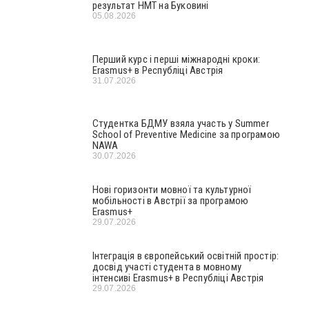
результат НМТ на Буковині
05.08.2026
Перший курс і перші міжнародні кроки:
Erasmus+ в Республіці Австрія
31.07.2026
Студентка БДМУ взяла участь у Summer
School of Preventive Medicine за програмою
NAWA
30.07.2026
Нові горизонти мовної та культурної
мобільності в Австрії за програмою
Erasmus+
29.07.2026
Інтеграція в європейський освітній простір:
досвід участі студента в мовному
інтенсиві Erasmus+ в Республіці Австрія
29.07.2026