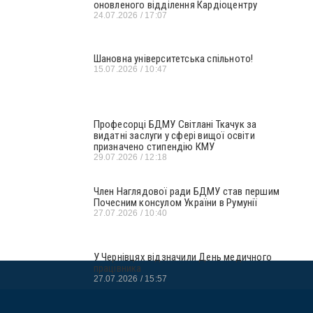
оновленого відділення Кардіоцентру
24.07.2026
17:07
Шановна університетська спільното!
15.07.2026
10:47
Професорці БДМУ Світлані Ткачук за
видатні заслуги у сфері вищої освіти
призначено стипендію КМУ
29.07.2026
12:18
Член Наглядової ради БДМУ став першим
Почесним консулом України в Румунії
27.07.2026
10:40
У Чернівцях відзначили День медичного
працівника
27.07.2026
15:57