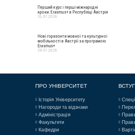
Перший курс і перші міжнародні
кроки: Erasmus+ в Республіці Австрія
31.07.2026
Нові горизонти мовної та культурної
мобільності в Австрії за програмою
Erasmus+
29.07.2026
ПРО УНІВЕРСИТЕТ
ВСТУ
Історія Університету
Спеці
Нагороди та відзнаки
Перел
Адміністрація
Прави
Факультети
Прави
Кафедри
Варті