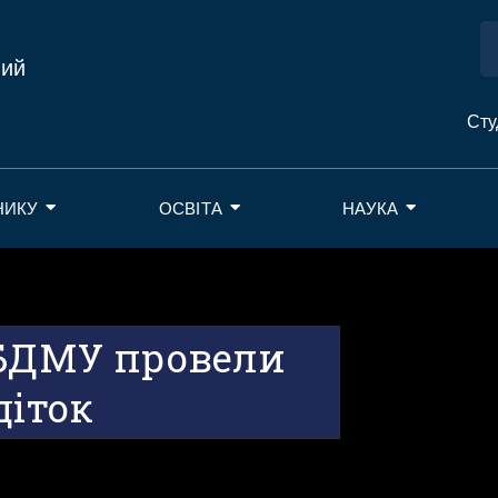
ний
Сту
НИКУ
ОСВІТА
НАУКА
 БДМУ провели
діток