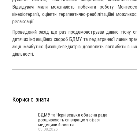
Відвідувачі мали можливість побачити роботу Монтессо
кінезіотерапії, оцінити терапевтично-реабілітаційні можливос
релаксації.
Проведений захід ще раз продемонстрував давню тісну спі
дитячих інфекційних хвороб БДМУ та педіатричної ланки прак
акції майбутніх фахівців-педіатрів дозволить поглибити в ни
діяльності.
Корисно знати
БДМУ та Чернівецька обласна рада
розширюють співпрацю у сфері
медицини й освіти
05.08.2026