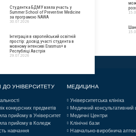
мож
Студентка БДМУ взяла участь у
роз
Summer School of Preventive Medicine
15.
за програмою NAWA
30.07.2026
Шан
15.
Інтеграція в європейський освітній
простір: досвід участі студента в
мовному інтенсиві Erasmus+ в
Республіці Австрія
29.07.2026
П ДО УНІВЕРСИТЕТУ
МЕДИЦИНА
альності
Університетська клініка
ік конкурсних предметів
Медичний консультативний 
ла прийому в Університет
Медичні Центри
ла прийому в Коледж
Клінічні бази
сть навчання
Навчально-виробнича аптек