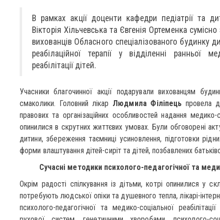
В рамках акції доценти кафедри педіатрії та д
Вікторія Хільчевська та Євгенія Ортеменка сумісно
вихованців Обласного спеціалізованого будинку ди
реабілаційної терапії у відділенні ранньої ме
реабілітації дітей.
Учасники благочинної акції подарували вихованцям будин
смаколики. Головний лікар
Людмила Філіпець
провела дл
правових та організаційних особливостей надання медико-
опинилися в скрутних життєвих умовах. Були обговорені акт
дитини, збереження таємниці усиновлення, підготовки рідни
форми влаштування дітей-сиріт та дітей, позбавлених батьківс
Сучасні методики психолого-педагогічної та медик
Окрім радості спілкування із дітьми, котрі опинилися у ск
потребують людської опіки та душевного тепла, лікарі-інте
психолого-педагогічної та медико-соціальної реабілітації
рухової систем, генетичними хворобами, психолого-соц