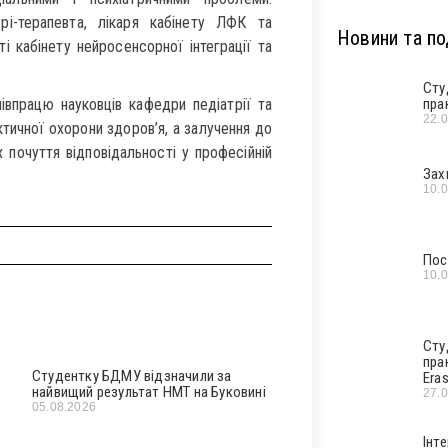
рі-терапевта, лікаря кабінету ЛФК та
Новини та под
ті кабінету нейросенсорної інтеграції та
Сту
впрацю науковців кафедри педіатрії та
пра
22.
тичної охорони здоров’я, а залучення до
х почуття відповідальності у професійній
Зах
10.
Пос
10.
Сту
пра
Студентку БДМУ відзначили за
Era
найвищий результат НМТ на Буковині
27.
05.08.2026
Інт