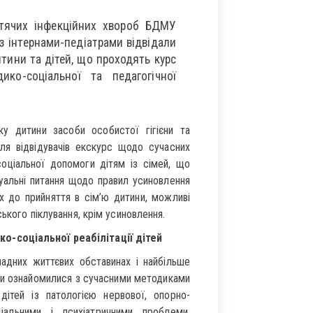
итячих інфекційних хвороб БДМУ
 з інтернами-педіатрами відвідали
тини та дітей, що проходять курс
дико-соціальної та педагогічної
ку дитини засоби особистої гігієни та
я відвідувачів екскурс щодо сучасних
соціальної допомоги дітям із сімей, що
уальні питання щодо правил усиновлення
х до прийняття в сім’ю дитини, можливі
ького піклування, крім усиновлення.
о-соціальної реабілітації дітей
ладних життєвих обставинах і найбільше
рни ознайомилися з сучасними методиками
 дітей із патологією нервової, опорно-
іальними і психіатричними проблеми.