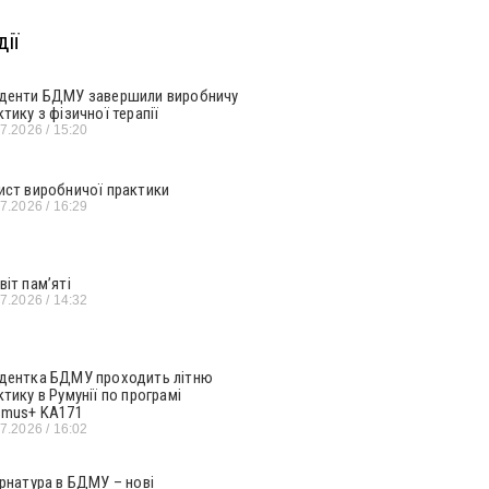
ії
денти БДМУ завершили виробничу
ктику з фізичної терапії
07.2026
15:20
ист виробничої практики
07.2026
16:29
віт пам’яті
07.2026
14:32
дентка БДМУ проходить літню
ктику в Румунії по програмі
smus+ KA171
07.2026
16:02
ернатура в БДМУ – нові