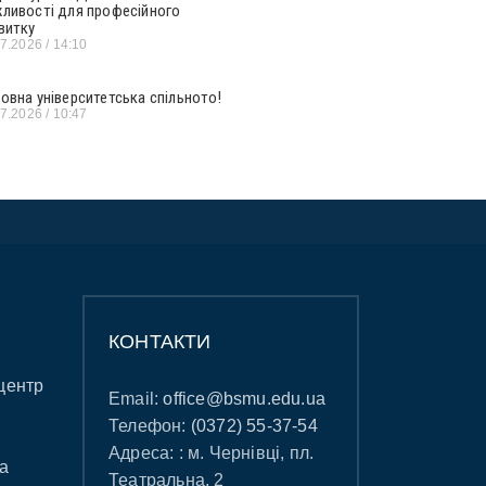
ливості для професійного
витку
07.2026
14:10
овна університетська спільното!
07.2026
10:47
КОНТАКТИ
центр
Email:
office@bsmu.edu.ua
Телефон:
(0372) 55-37-54
Адреса: : м. Чернівці, пл.
а
Театральна, 2