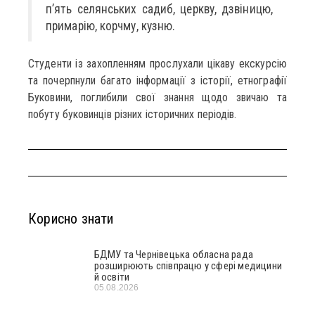
п’ять селянських садиб, церкву, дзвіницю,
примарію, корчму, кузню.
Студенти із захопленням прослухали цікаву екскурсію
та почерпнули багато інформації з історії, етнографії
Буковини, поглибили свої знання щодо звичаю та
побуту буковинців різних історичних періодів.
Корисно знати
БДМУ та Чернівецька обласна рада
розширюють співпрацю у сфері медицини
й освіти
05.08.2026