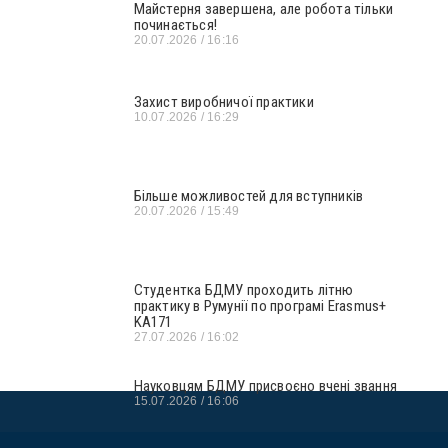
Майстерня завершена, але робота тільки
починається!
20.07.2026
16:16
Захист виробничої практики
10.07.2026
16:29
Більше можливостей для вступників
20.07.2026
15:49
Студентка БДМУ проходить літню
практику в Румунії по програмі Erasmus+
KA171
27.07.2026
16:02
Науковцям БДМУ присвоєно вчені звання
15.07.2026
16:06