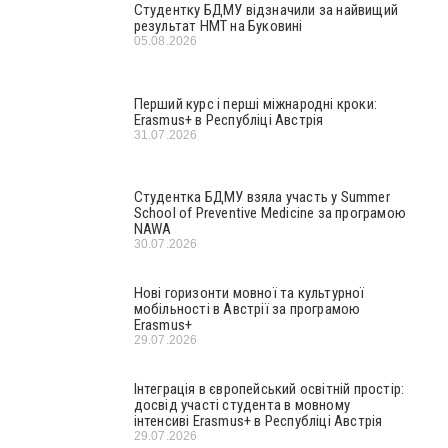
Студентку БДМУ відзначили за найвищий
результат НМТ на Буковині
05.08.2026
Перший курс і перші міжнародні кроки:
Erasmus+ в Республіці Австрія
31.07.2026
Студентка БДМУ взяла участь у Summer
School of Preventive Medicine за програмою
NAWA
30.07.2026
Нові горизонти мовної та культурної
мобільності в Австрії за програмою
Erasmus+
29.07.2026
Інтеграція в європейський освітній простір:
досвід участі студента в мовному
інтенсиві Erasmus+ в Республіці Австрія
29.07.2026