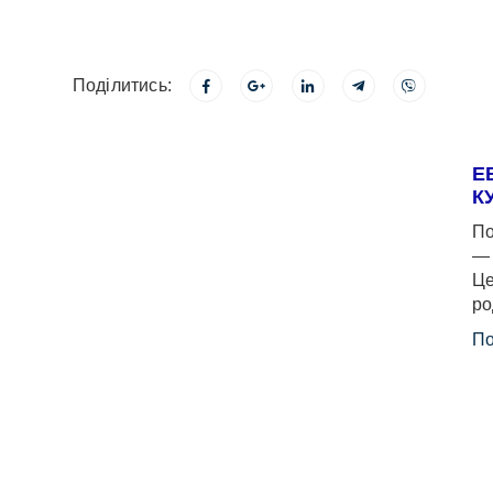
Поділитись:
Е
К
По
— 
Це
ро
По