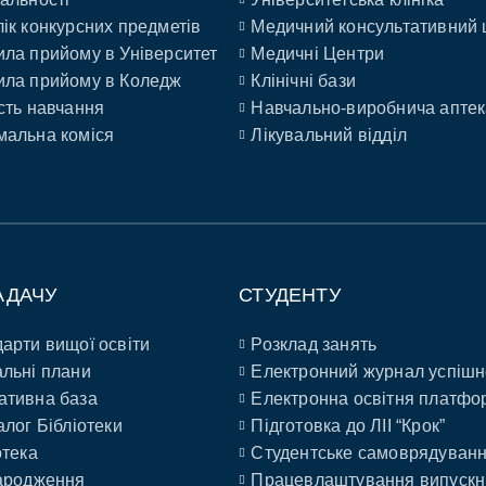
ік конкурсних предметів
Медичний консультативний 
ла прийому в Університет
Медичні Центри
ла прийому в Коледж
Клінічні бази
сть навчання
Навчально-виробнича аптек
альна коміся
Лікувальний відділ
АДАЧУ
СТУДЕНТУ
арти вищої освіти
Розклад занять
льні плани
Електронний журнал успішн
ативна база
Електронна освітня платфо
алог Бібліотеки
Підготовка до ЛІІ “Крок”
отека
Студентське самоврядуван
ародження
Працевлаштування випускн