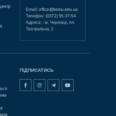
центр
Email:
office@bsmu.edu.ua
Телефон:
(0372) 55-37-54
Адреса: : м. Чернівці, пл.
а
Театральна, 2
ПІДПИСАТИСЬ
ості
рма
ня
иків