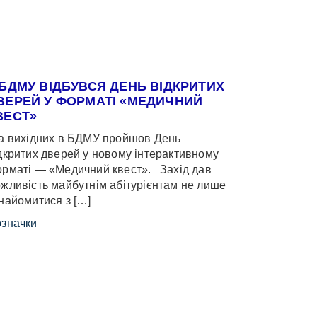
 БДМУ ВІДБУВСЯ ДЕНЬ ВІДКРИТИХ
ВЕРЕЙ У ФОРМАТІ «МЕДИЧНИЙ
ВЕСТ»
 вихідних в БДМУ пройшов День
дкритих дверей у новому інтерактивному
рматі — «Медичний квест». Захід дав
жливість майбутнім абітурієнтам не лише
найомитися з […]
значки