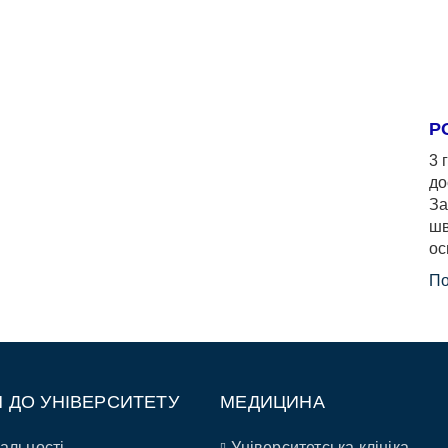
Р
3 
до
За
шв
ос
По
П ДО УНІВЕРСИТЕТУ
МЕДИЦИНА
альності
Університетська клініка