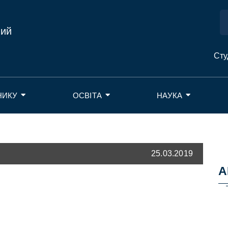
ний
Сту
НИКУ
ОСВІТА
НАУКА
25.03.2019
А