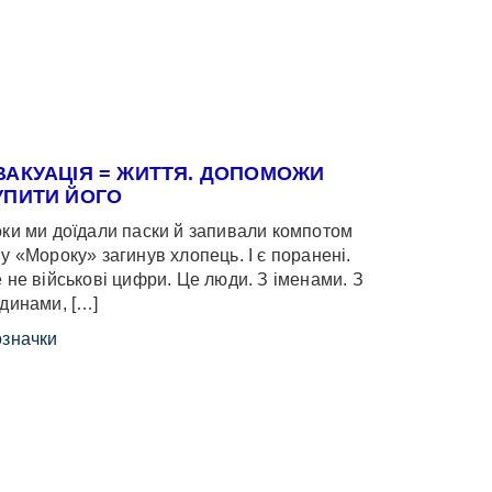
ВАКУАЦІЯ = ЖИТТЯ. ДОПОМОЖИ
УПИТИ ЙОГО
ки ми доїдали паски й запивали компотом
у «Мороку» загинув хлопець. І є поранені.
 не військові цифри. Це люди. З іменами. З
динами, […]
значки