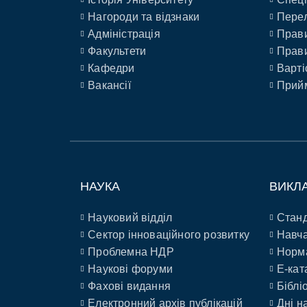
Нагороди та відзнаки
Перел
Адміністрація
Прави
Факультети
Прави
Кафедри
Варті
Вакансії
Прийм
НАУКА
ВИКЛ
Науковий відділ
Станд
Сектор інноваційного розвитку
Навча
Проблемна НДР
Норм
Наукові форуми
E-кат
Фахові видання
Біблі
Електронний архів публікацій
Дні н