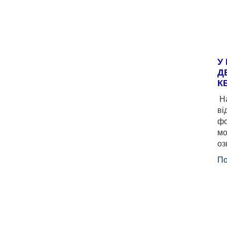
У
Д
К
На
ві
фо
мо
оз
По