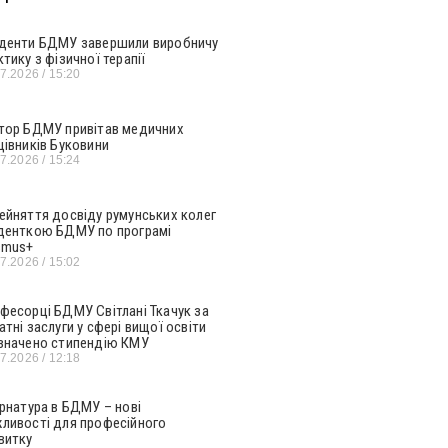
денти БДМУ завершили виробничу
ктику з фізичної терапії
07.2026
15:20
тор БДМУ привітав медичних
цівників Буковини
07.2026
15:24
ейняття досвіду румунських колег
денткою БДМУ по програмі
smus+
07.2026
15:02
фесорці БДМУ Світлані Ткачук за
атні заслуги у сфері вищої освіти
значено стипендію КМУ
07.2026
12:18
ернатура в БДМУ – нові
ливості для професійного
витку