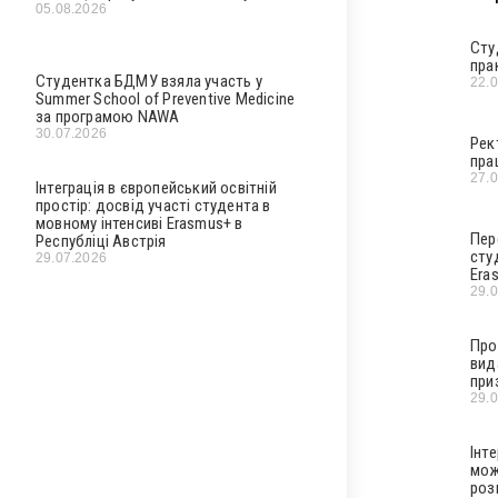
05.08.2026
Сту
пра
Студентка БДМУ взяла участь у
22.
Summer School of Preventive Medicine
за програмою NAWA
30.07.2026
Рек
пра
27.
Інтеграція в європейський освітній
простір: досвід участі студента в
мовному інтенсиві Erasmus+ в
Пер
Республіці Австрія
сту
29.07.2026
Era
29.
Про
вид
при
29.
Інт
мож
роз