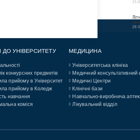
15.
Літ
про
28.
П ДО УНІВЕРСИТЕТУ
МЕДИЦИНА
альності
Університетська клініка
ік конкурсних предметів
Медичний консультативний 
ла прийому в Університет
Медичні Центри
ла прийому в Коледж
Клінічні бази
сть навчання
Навчально-виробнича аптек
альна коміся
Лікувальний відділ