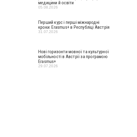
медицини й освіти
05.08.2026
Перший курс і перші міжнародні
кроки: Erasmus+ в Республіці Австрія
31.07.2026
Нові горизонти мовної та культурної
мобільності в Австрії за програмою
Erasmus+
29.07.2026