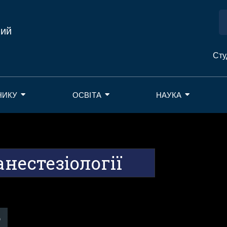
ний
Сту
НИКУ
ОСВІТА
НАУКА
анестезіології