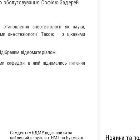
го обслуговування Софією Задерей
становлення анестезіології як науки,
ми анестезіології. Також – з цікавими
ідібраним відеоматеріалом.
ми кафедри, в якій піднімались питання
Студентку БДМУ відзначили за
Новини та под
найвищий результат НМТ на Буковині