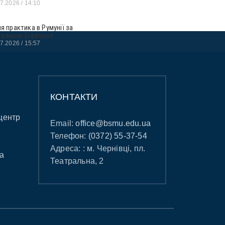
07.2026
14:10
ня практика в Румунії за
грамою Erasmus+
07.2026
15:57
КОНТАКТИ
центр
Email:
office@bsmu.edu.ua
Телефон:
(0372) 55-37-54
Адреса: : м. Чернівці, пл.
а
Театральна, 2