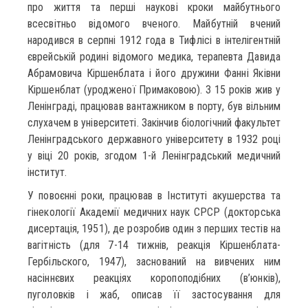
про життя та перші наукові кроки майбутнього
всесвітньо відомого вченого. Майбутній вчений
народився в серпні 1912 годa в Тифлісі в інтелігентній
єврейській родині відомого медика, терапевта Давида
Абрамовича Кіршенблата і його дружини Фанні Яківни
Кіршенблат (уродженої Примаковою). З 15 років жив у
Ленінграді, працював вантажником в порту, був вільним
слухачем в університеті. Закінчив біологічний факультет
Ленінградського державного університету в 1932 році
у віці 20 років, згодом 1-й Ленінградський медичний
інститут.
У повоєнні роки, працював в Інституті акушерства та
гінекології Академії медичних наук СРСР (докторська
дисертація, 1951), де розробив один з перших тестів на
вагітність (для 7-14 тижнів, реакція Кіршенблата-
Гербільского, 1947), заснований на вивчених ним
насіннєвих реакціях коропоподібних (в’юнків),
пуголовків і жаб, описав її застосування для