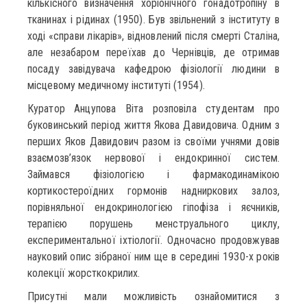
кількісного визначення хоріонічного гонадотропіну в
тканинах і рідинах (1950). Був звільнений з інституту в
ході «справи лікарів», відновлений після смерті Сталіна,
але незабаром переїхав до Чернівців, де отримав
посаду завідувача кафедрою фізіології людини в
місцевому медичному інституті (1954).
Куратор Анцупова Віта розповіла студентам про
буковинський період життя Якова Давидовича. Одним з
перших Яков Давидович разом із своїми учнями довів
взаємозв’язок нервової і ендокринної систем.
Займався фізіологією і фармакодинамікою
кортикостероїдних гормонів надниркових залоз,
порівняльної ендокринологією гіпофіза і яєчників,
терапією порушень менструального циклу,
експериментальної іхтіології. Одночасно продовжував
науковий опис зібраної ним ще в середині 1930-х років
колекції жорсткокрилих.
Присутні мали можливість ознайомитися з