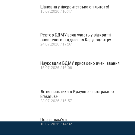
Шановна університетська спільното!
15.07.2026
10:47
Ректор БДМУ взяв участь у відкритті
оновленого відділення Кардіоцентру
24.07.2026
17:07
Науковцям БДМУ присвоєно вчені звання
15.07.2026
16:06
Літня практика в Румунії за програмою
Erasmus+
28.07.2026
15:57
Посвіт пам’яті
10.07.2026
14:32