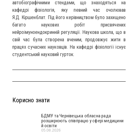
автобіографічними стендами, що знаходяться на
кафедрі фізіологія, яку певний час очолював
Я.Д. Кіршенблат. Під його керівництвом було захищено
багато наукових робіт присвячених
нейроімуноендокринній регуляції. Наукова школа, що в
свій час була створена вченим, продовжує жити в
працях сучасних науковців. На кафедрі фізіології існує
студентський науковий гурток.
Корисно знати
БДМУ та Чернівецька обласна рада
розширюють співпрацю у сфері медицини
й освіти
05.08.2026