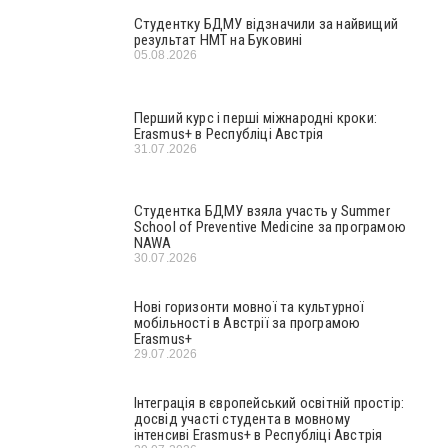
Студентку БДМУ відзначили за найвищий
результат НМТ на Буковині
05.08.2026
Перший курс і перші міжнародні кроки:
Erasmus+ в Республіці Австрія
31.07.2026
Студентка БДМУ взяла участь у Summer
School of Preventive Medicine за програмою
NAWA
30.07.2026
Нові горизонти мовної та культурної
мобільності в Австрії за програмою
Erasmus+
29.07.2026
Інтеграція в європейський освітній простір:
досвід участі студента в мовному
інтенсиві Erasmus+ в Республіці Австрія