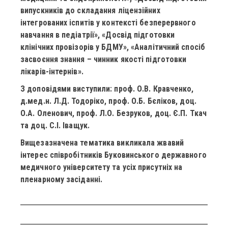
випускників до складання ліцензійних
інтегрованих іспитів у контексті безперервного
навчання в педіатрії», «Досвід підготовки
клінічних провізорів у БДМУ», «Аналітичний спосіб
засвоєння знання – чинник якості підготовки
лікарів-інтернів».
З доповідями виступили: проф. О.В. Кравченко,
д.мед.н. Л.Д. Тодоріко, проф. О.Б. Бєліков, доц.
О.А. Оленович, проф. Л.О. Безруков, доц. Є.П. Ткач
та доц. С.І. Іващук.
Вищезазначена тематика викликала жвавий
інтерес співробітників Буковинського державного
медичного університету та усіх присутніх на
пленарному засіданні.