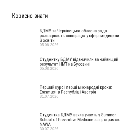
Корисно знати
БДМУ та Чернівецька обласна рада
розширюють співпрацю у сфері медицини
й освіти
05.08.2026
Студентку БДМУ відзначили за найвищий
результат НМТ на Буковині
05.08.2026
Перший курс і перші міжнародні кроки:
Erasmus+ в Республіці Австрія
31.07.2026
Студентка БДМУ взяла участь у Summer
School of Preventive Medicine за програмою
NAWA
30.07.2026