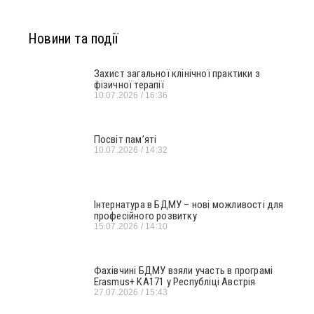
Новини та події
Захист загальної клінічної практики з
фізичної терапії
10.07.2026
16:36
Посвіт пам’яті
10.07.2026
14:32
Інтернатура в БДМУ – нові можливості для
професійного розвитку
15.07.2026
14:10
Фахівчині БДМУ взяли участь в програмі
Erasmus+ KA171 у Республіці Австрія
27.07.2026
15:43