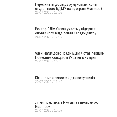
Перейняття досвіду румунських колег
студенткою БДМУ по програмі Erasmus+
29.07.2026
15:02
Ректор БДМУ взяв участь у відкритті
оновленого відділення Кардіоцентру
24.07.2026
17:07
Член Наглядової ради БДМУ став першим
Почесним консулом України в Румунії
27.07.2026
10:40
Більше можливостей для вступників
20.07.2026
15:49
Літня практика в Румунії за програмою
Erasmus+
28.07.2026
15:57