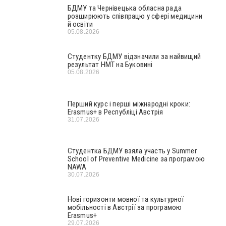
БДМУ та Чернівецька обласна рада
розширюють співпрацю у сфері медицини
й освіти
05.08.2026
Студентку БДМУ відзначили за найвищий
результат НМТ на Буковині
05.08.2026
Перший курс і перші міжнародні кроки:
Erasmus+ в Республіці Австрія
31.07.2026
Студентка БДМУ взяла участь у Summer
School of Preventive Medicine за програмою
NAWA
30.07.2026
Нові горизонти мовної та культурної
мобільності в Австрії за програмою
Erasmus+
29.07.2026