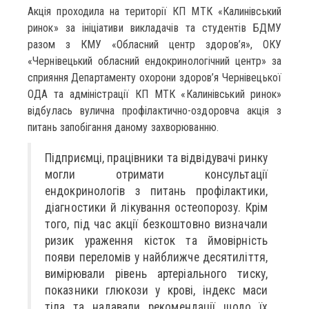
Акція проходила на території КП МТК «Калинівський
ринок» за ініціативи викладачів та студентів БДМУ
разом з КМУ «Обласний центр здоров’я», ОКУ
«Чернівецький обласний ендокринологічний центр» за
сприяння Департаменту охорони здоров’я Чернівецької
ОДА та адміністрації КП МТК «Калинівський ринок»
відбулась вулична профілактично-оздоровча акція з
питань запобігання даному захворюванню.
Підприємці, працівники та відвідувачі ринку
могли отримати консультації
ендокринологів з питань профілактики,
діагностики й лікування остеопорозу. Крім
того, під час акції безкоштовно визначали
ризик ураження кісток та ймовірність
появи переломів у найближче десятиліття,
вимірювали рівень артеріального тиску,
показники глюкози у крові, індекс маси
тіла та надавали рекомендації щодо їх