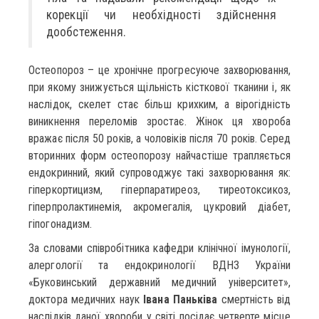
корекції чи необхідності здійснення
дообстеження.
Остеопороз – це хронічне прогресуюче захворювання,
при якому знижується щільність кісткової тканини і, як
наслідок, скелет стає більш крихким, а вірогідність
виникнення переломів зростає. Жінок ця хвороба
вражає після 50 років, а чоловіків після 70 років. Серед
вторинних форм остеопорозу найчастіше трапляється
ендокринний, який супроводжує такі захворювання як:
гіперкортицизм, гіперпаратиреоз, тиреотоксикоз,
гіперпролактинемія, акромегалія, цукровий діабет,
гіпогонадизм.
За словами співробітника кафедри клінічної імунології,
алергології та ендокринології ВДНЗ України
«Буковинський державний медичний університет»,
доктора медичних наук
Івана Паньківа
смертність від
наслідків даної хвороби у світі посідає четверте місце