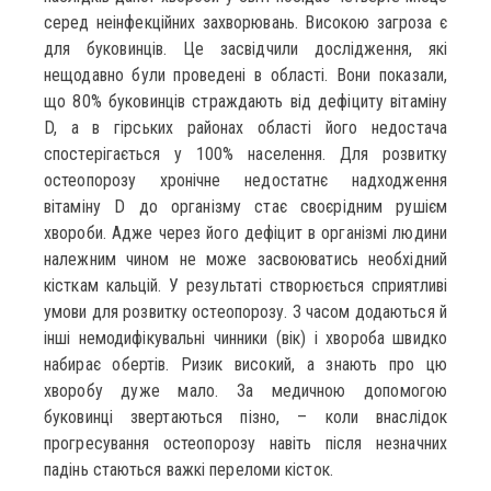
серед неінфекційних захворювань. Високою загроза є
для буковинців. Це засвідчили дослідження, які
нещодавно були проведені в області. Вони показали,
що 80% буковинців страждають від дефіциту вітаміну
D, а в гірських районах області його недостача
спостерігається у 100% населення. Для розвитку
остеопорозу хронічне недостатнє надходження
вітаміну D до організму стає своєрідним рушієм
хвороби. Адже через його дефіцит в організмі людини
належним чином не може засвоюватись необхідний
кісткам кальцій. У результаті створюється сприятливі
умови для розвитку остеопорозу. З часом додаються й
інші немодифікувальні чинники (вік) і хвороба швидко
набирає обертів. Ризик високий, а знають про цю
хворобу дуже мало. За медичною допомогою
буковинці звертаються пізно, – коли внаслідок
прогресування остеопорозу навіть після незначних
падінь стаються важкі переломи кісток.