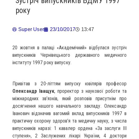
Зустріч випускників БДМУ 1997
року
Super User
23/10/2017
13:47
20 жовтня в палаці «Академічний» відбулася зустріч
випускників Чернівецького державного медичного
інституту 1997 року випуску.
Привітав з 20-літтям випуску ювілярів професор
Олександр Іващук
, проректор з наукової роботи та
міжнародних зв’язків, який розповів присутнім про
досягнення нашого навчального закладу. Олександр
Іванович відзначив вагомий вклад випускників 1997 в
практичну охорону здоров’я та медичну науку, з числа
випускників наразі: 1 кавалер ордена «За заслуги ІІІ
ступеня», 2 Заслужених лікарі України, 4 доктори