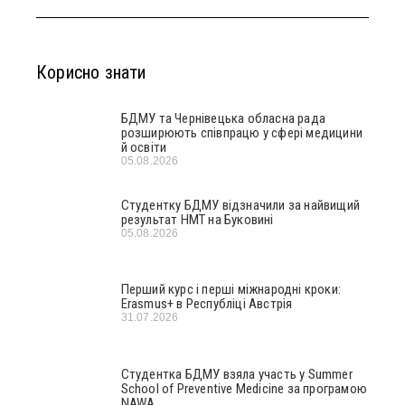
Корисно знати
БДМУ та Чернівецька обласна рада
розширюють співпрацю у сфері медицини
й освіти
05.08.2026
Студентку БДМУ відзначили за найвищий
результат НМТ на Буковині
05.08.2026
Перший курс і перші міжнародні кроки:
Erasmus+ в Республіці Австрія
31.07.2026
Студентка БДМУ взяла участь у Summer
School of Preventive Medicine за програмою
NAWA