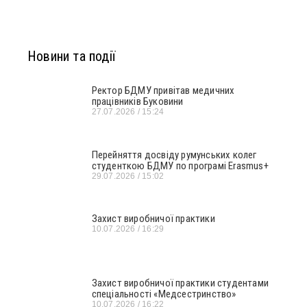
Новини та події
Ректор БДМУ привітав медичних
працівників Буковини
27.07.2026
15:24
Перейняття досвіду румунських колег
студенткою БДМУ по програмі Erasmus+
29.07.2026
15:02
Захист виробничої практики
10.07.2026
16:29
Захист виробничої практики студентами
спеціальності «Медсестринство»
10.07.2026
16:22