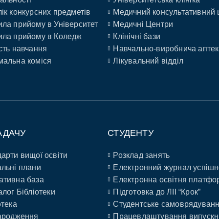
ік конкурсних предметів
Медичний консультативний 
ла прийому в Університет
Медичні Центри
ла прийому в Коледж
Клінічні бази
сть навчання
Навчально-виробнича аптек
альна коміся
Лікувальний відділ
АДАЧУ
СТУДЕНТУ
арти вищої освіти
Розклад занять
льні плани
Електронний журнал успішн
ативна база
Електронна освітня платфо
алог Бібліотеки
Підготовка до ЛІІ “Крок”
отека
Студентське самоврядуван
ародження
Працевлаштування випускн