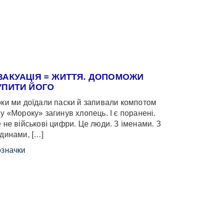
ВАКУАЦІЯ = ЖИТТЯ. ДОПОМОЖИ
УПИТИ ЙОГО
ки ми доїдали паски й запивали компотом
у «Мороку» загинув хлопець. І є поранені.
 не військові цифри. Це люди. З іменами. З
динами, […]
значки