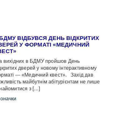
 БДМУ ВІДБУВСЯ ДЕНЬ ВІДКРИТИХ
ВЕРЕЙ У ФОРМАТІ «МЕДИЧНИЙ
ВЕСТ»
 вихідних в БДМУ пройшов День
дкритих дверей у новому інтерактивному
рматі — «Медичний квест». Захід дав
жливість майбутнім абітурієнтам не лише
найомитися з […]
значки