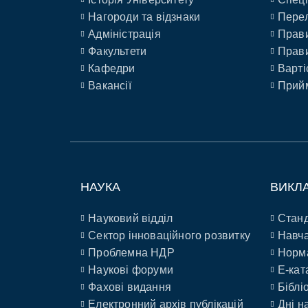
Нагороди та відзнаки
Перел
Адміністрація
Прави
Факультети
Прави
Кафедри
Варті
Вакансії
Прийм
НАУКА
ВИКЛ
Науковий відділ
Станд
Сектор інноваційного розвитку
Навча
Проблемна НДР
Норм
Наукові форуми
E-кат
Фахові видання
Біблі
Електронний архів публікацій
Дні н