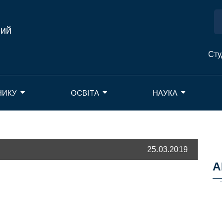
ний
Сту
НИКУ
ОСВІТА
НАУКА
25.03.2019
А