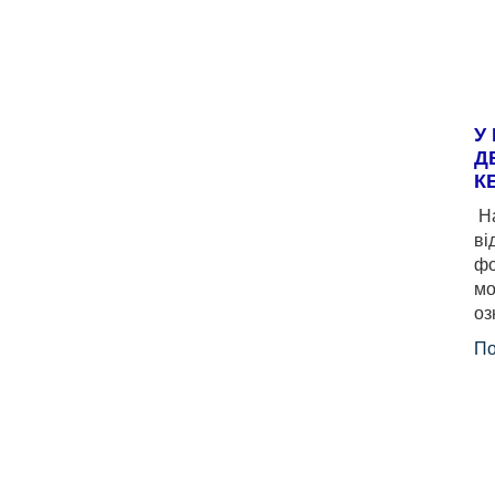
У
Д
К
На
ві
фо
мо
оз
По