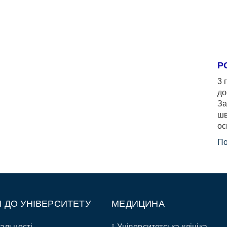
Р
3 
до
За
шв
ос
По
П ДО УНІВЕРСИТЕТУ
МЕДИЦИНА
альності
Університетська клініка