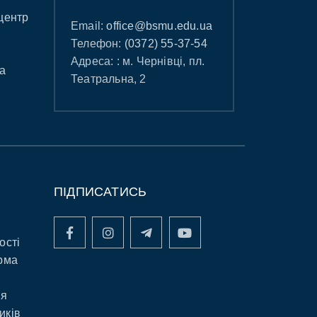
центр
Email:
office@bsmu.edu.ua
Телефон:
(0372) 55-37-54
Адреса: : м. Чернівці, пл.
а
Театральна, 2
ПІДПИСАТИСЬ
ості
рма
ня
иків