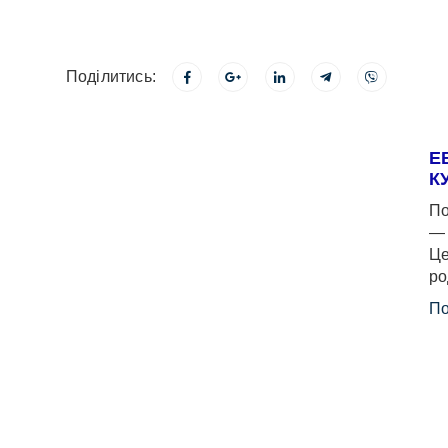
Поділитись:
Е
К
По
— 
Це
ро
По