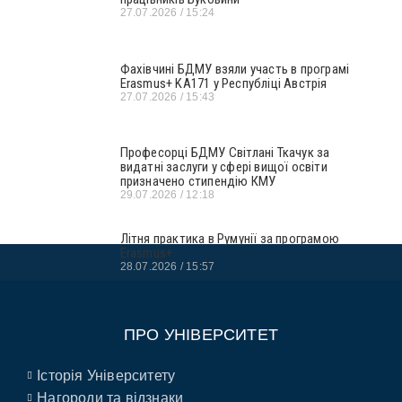
27.07.2026
15:24
Фахівчині БДМУ взяли участь в програмі
Erasmus+ KA171 у Республіці Австрія
27.07.2026
15:43
Професорці БДМУ Світлані Ткачук за
видатні заслуги у сфері вищої освіти
призначено стипендію КМУ
29.07.2026
12:18
Літня практика в Румунії за програмою
Erasmus+
28.07.2026
15:57
ПРО УНІВЕРСИТЕТ
Історія Університету
Нагороди та відзнаки