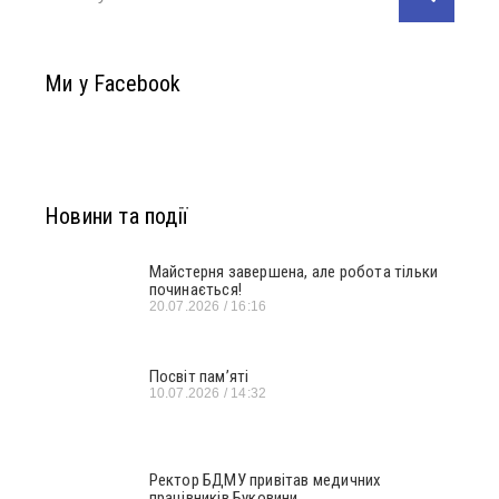
Ми у Facebook
Новини та події
Майстерня завершена, але робота тільки
починається!
20.07.2026
16:16
Посвіт пам’яті
10.07.2026
14:32
Ректор БДМУ привітав медичних
працівників Буковини