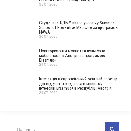
Erasmus+ в Республіці Австрія
31.07.2026
Студентка БДМУ взяла участь у Summer
School of Preventive Medicine за програмою
NAWA
30.07.2026
Нові горизонти мовної та культурної
мобільності в Австрії за програмою
Erasmus+
29.07.2026
Інтеграція в європейський освітній простір:
досвід участі студента в мовному
інтенсиві Erasmus+ в Республіці Австрія
29.07.2026