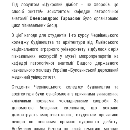
Під лозунгом «Цукровий діабет – не хвороба, це
спосіб життя!» асистентом кафедри патологічної
анатомії
Олександрою Гарвасюк
було організовано
цикл пізнавальних бесід.
З цієї нагоди для студентів 1-го курсу Чернівецького
коледжу будівництва та архітектури від Львівського
національного аграрного університету відбулася серія
пізнавальних екскурсій у музеї макропрепаратів на
кафедрі патологічної анатомії Вищого державного
навчального закладу України «Буковинський державний
медичний університет».
Студенти Чернівецького коледжу будівництва та
архітектури були ознайомлені з причинами виникнення,
клінічними проявами, ускладненнями хвороби. За
допомогою безцінних експонатів, що яскраво
демонтрують макро-патологію, студентам прочитано
лекцію по основним проявах цукрового діабету.
Відбулася жвава бесіда по даній тематиці, молодь