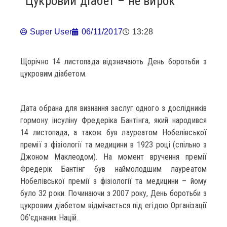
Цукровий діабет – не вирок
Super User
06/11/2017
13:28
Щорічно 14 листопада відзначають День боротьби з
цукровим діабетом.
Дата обрана для визнання заслуг одного з дослідників
гормону інсуліну Фредеріка Бантінга, який народився
14 листопада, а також був лауреатом Нобелівської
премії з фізіології та медицини в 1923 році (спільно з
Джоном Маклеодом). На момент вручення премії
Фредерік Бантінг був наймолодшим лауреатом
Нобелівської премії з фізіології та медицини – йому
було 32 роки. Починаючи з 2007 року, День боротьби з
цукровим діабетом відмічається під егідою Організації
Об’єднаних Націй.