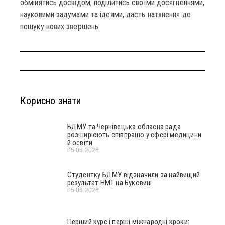
обмінятись досвідом, поділитись своїми досягненнями,
науковими задумами та ідеями, дасть натхнення до
пошуку нових звершень.
Корисно знати
БДМУ та Чернівецька обласна рада
розширюють співпрацю у сфері медицини
й освіти
05.08.2026
Студентку БДМУ відзначили за найвищий
результат НМТ на Буковині
05.08.2026
Перший курс і перші міжнародні кроки: