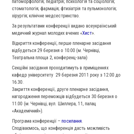
патоморфологія; педіатрія; психологія та соціологія;
стоматологія; фармація; фтизіатрія та пульмонологія;
хірургія; клінічне медсестринство.
За результатами конференції видано всеукраїнський
медичний журнал молодих вчених «
Хист
».
Відкриття конференції, перше пленарне засідання
відбудеться 29 березня о 10.00 (м. Чернівці,
Театральна площа 2, конференц-зала)
Секційні засідання проходитимуть в приміщеннях
кафедр університету 29 березня 2011 року з 12.00 до
16.30.
Закриття конференції, друге пленарне засідання,
нагородження переможців відбудеться 30 березня о
11.00 (м. Чернівці, вул. Шиллера, 11, палац
«Академічний»).
Програма конференції –
посилання
.
Сподіваємось, що конференція дасть можливість