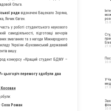
Садовой Ольга.
Інт
іської ради
відзначені Бацекало Зоряна,
мож
ка, Янчик Євген.
роз
15.
 участь у роботі студентського наукового
ній самодіяльності, підготовці вечорів
Сту
пра
ивних змаганнях та з нагоди Міжнародного
Era
акладу України «Буковинський державний
27.
нтів вишу.
Пос
ород конкурсу «Кращий студент БДМУ –
10.
7» цьогоріч перемогу здобули два
У Ч
мед
27.
 Косован
добули:
Зах
– Соха Роман
фіз
10.