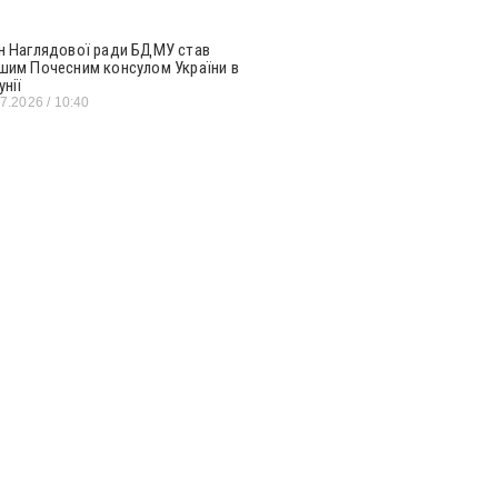
н Наглядової ради БДМУ став
шим Почесним консулом України в
унії
07.2026
10:40