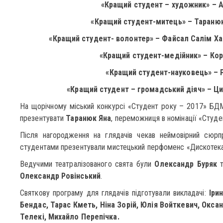
«Кращий студент – художник» – 
«Кращий студент-митець» – Таранюк
«Кращий студент- волонтер» – Файсал Салім Ха
«Кращий студент-медійник» – Ко
«Кращий студент-науковець» –
«Кращий студент – громадський діяч» – Циц
На щорічному міський конкурсі «Студент року – 2017» БД
презентувати
Таранюк Яна
, переможниця в номінації «Студе
Після нагородження на глядачів чекав неймовірний сюрпр
студентами презентували мистецький перфоменс «Дискотека
Ведучими театралізованого свята були
Олександр Буряк
Олександр Ровінський
.
Святкову програму для глядачів підготували викладачі:
Іри
Бендас, Тарас Кметь, Ніна Зорій, Юлія Войткевич, Окса
Телекі, Михайло Перепічка.