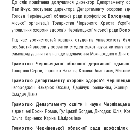
До слів привітання долучилися директор Департаменту о
Палійчук
, заступник директора Департаменту охорони з
Голова Чернівецької обласної ради профспілок
Володими
міської організації Товариства Червоного Хреста Укра
управління охорони здоров’я Чернівецької міської ради
Воло
Під час урочистостей кращих студентів університету бу
особистий внесок у розвиток студентської науки, активну г
самоврядування та з нагоди відзначення Міжнародного Дня с
Грамотою Чернівецької обласної державної адмініст
Говорнян Сергій, Горошко Наталія, Клюйко Анастасія, Макові
Грамотою департаменту охорони здоров’я Чернівецько
нагороджені Вакарюк Оксана, Дарійчук Іоанна-Яна, Жовнір 
Смадич Діана.
Грамотою Департаменту освіти і науки Чернівецької
відзначені Босий Роман, Гуліцький Богдан, Дигодюк Юлія, Ко
Ольга, Харченко Каріна, Шмідов Іван.
Грамотою Чернівецької обласної ради профспілок