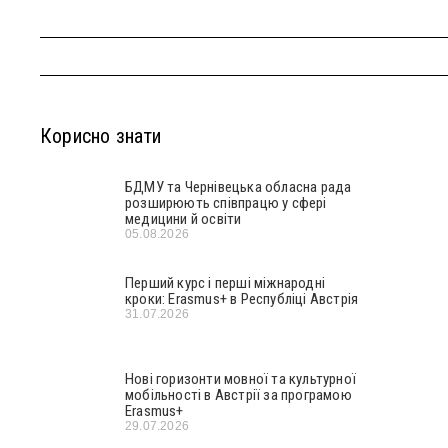
Корисно знати
БДМУ та Чернівецька обласна рада
розширюють співпрацю у сфері
медицини й освіти
05.08.2026
Перший курс і перші міжнародні
кроки: Erasmus+ в Республіці Австрія
31.07.2026
Нові горизонти мовної та культурної
мобільності в Австрії за програмою
Erasmus+
29.07.2026