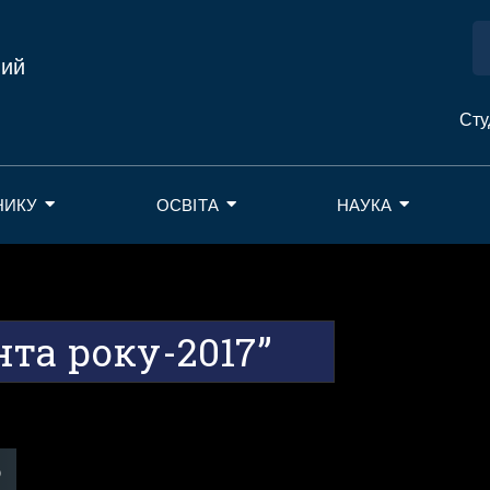
ний
Сту
НИКУ
ОСВІТА
НАУКА
та року-2017”