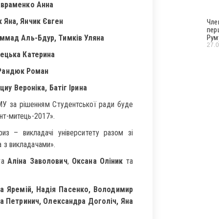
Авраменко Анна
 Яна, Янчик Євген
Чле
пер
ммад Аль-Бдур, Тимків Уляна
Рум
27.
рецька Катерина
 Рандюк Роман
иу Вероніка, Батіг Ірина
МУ за рішенням Студентської ради буде
нт-митець-2017».
из – викладачі університету разом зі
 з викладачами».
та
Аліна Заволович
,
Оксана Оліник
та
на Яремій, Надія Пасенко, Володимир
на Петринич, Олександра Доголіч, Яна