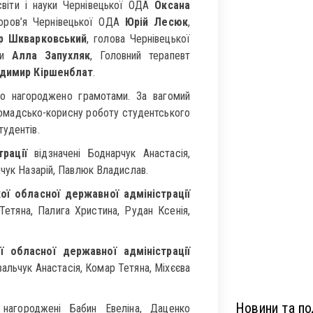
світи і науки Чернівецької ОДА
Оксана
доров’я Чернівецької ОДА
Юрій Лесюк
,
р Шкварковський
, голова Чернівецької
їни
Алла Запухляк
, Головний терапевт
димир Кіршенблат
.
ло нагороджено грамотами. За вагомий
ромадсько-корисну роботу студентського
тудентів.
рації
відзначені Боднарчук Анастасія,
йчук Назарій, Павлюк Владислав.
ї обласної державної адміністрації
Тетяна, Палига Христина, Рудан Ксенія,
 обласної державної адміністрації
вальчук Анастасія, Комар Тетяна, Міхєєва
Новини та под
нагороджені Бабин Евеліна, Даценко