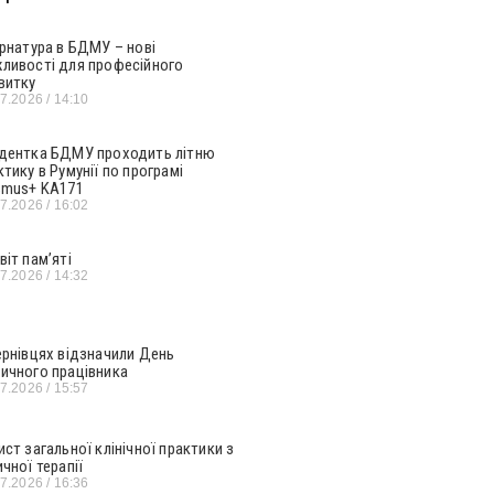
ернатура в БДМУ – нові
ливості для професійного
витку
07.2026
14:10
дентка БДМУ проходить літню
ктику в Румунії по програмі
smus+ KA171
07.2026
16:02
віт пам’яті
07.2026
14:32
ернівцях відзначили День
ичного працівника
07.2026
15:57
ист загальної клінічної практики з
ичної терапії
07.2026
16:36