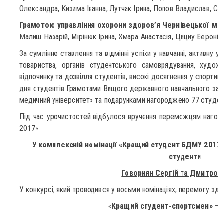
Олександра, Кизима Іванна, Лутчак Ірина, Попов Владислав, 
Грамотою управління охорони здоров’я Чернівецької м
Малиш Назарій, Мірінюк Ірина, Хмара Анастасія, Цициу Вероні
За сумлінне ставлення та відмінні успіхи у навчанні, активну
товариства, органів студентського самоврядування, худож
відпочинку та дозвілля студентів, високі досягнення у спорт
дня студентів Грамотами Вищого державного навчального з
медичний університет» та подарунками нагороджено 77 студе
Під час урочистостей відбулося вручення переможцям наг
2017»
У комплексній номінації «Кращий студент БДМУ 201
студенти
Говорнян Сергій та Дмитро
У конкурсі, який проводився у восьми номінаціях, перемогу з
«Кращий студент-спортсмен» 