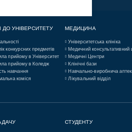
П ДО УНІВЕРСИТЕТУ
МЕДИЦИНА
альності
Університетська клініка
ік конкурсних предметів
Медичний консультативний 
ла прийому в Університет
Медичні Центри
ла прийому в Коледж
Клінічні бази
сть навчання
Навчально-виробнича аптек
альна коміся
Лікувальний відділ
АДАЧУ
СТУДЕНТУ