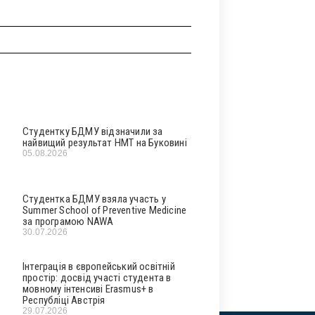
Студентку БДМУ відзначили за
найвищий результат НМТ на Буковині
05.08.2026
Студентка БДМУ взяла участь у
Summer School of Preventive Medicine
за програмою NAWA
30.07.2026
Інтеграція в європейський освітній
простір: досвід участі студента в
мовному інтенсиві Erasmus+ в
Республіці Австрія
29.07.2026