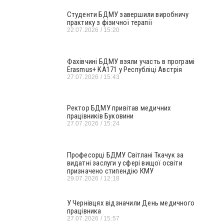
Студенти БДМУ завершили виробничу
практику з фізичної терапії
22.07.2026
15:20
Фахівчині БДМУ взяли участь в програмі
Erasmus+ KA171 у Республіці Австрія
27.07.2026
15:43
Ректор БДМУ привітав медичних
працівників Буковини
27.07.2026
15:24
Професорці БДМУ Світлані Ткачук за
видатні заслуги у сфері вищої освіти
призначено стипендію КМУ
29.07.2026
12:18
У Чернівцях відзначили День медичного
працівника
27.07.2026
15:57