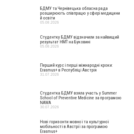
БДМУ та Чернівецька обласна рада
розширюють співпрацю у сфері медицини
й освіти
05.08.2026
Студентку БДМУ відзначили за найвищий
результат НМТ на Буковині
05.08.2026
Перший курс і перші міжнародні кроки:
Erasmus+ в Республіці Австрія
31.07.2026
Студентка БДМУ взяла участь у Summer
School of Preventive Medicine за програмою
NAWA
30.07.2026
Нові горизонти мовної та культурної
мобільності в Австрії за програмою
Erasmus+