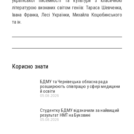
української писемності та культури з класичною
літературою визнаних світом геніїв: Тараса Шевченка,
Івана Франка, Лесі Українки, Михайла Коцюбинського
та ін.
Корисно знати
БДМУ та Чернівецька обласна рада
розширюють співпрацю у сфері медицини
й освіти
05.08.2026
Студентку БДМУ відзначили за найвищий
результат НМТ на Буковині
05.08.2026