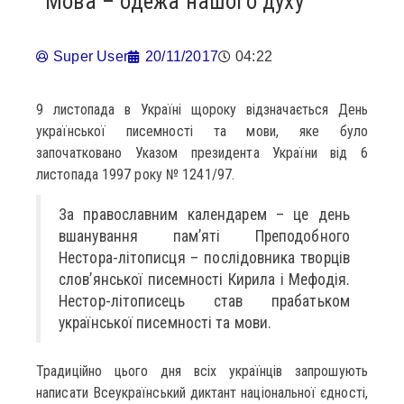
Мова – одежа нашого духу
Super User
20/11/2017
04:22
9 листопада в Україні щороку відзначається День
української писемності та мови, яке було
започатковано Указом президента України від 6
листопада 1997 року № 1241/97.
За православним календарем – це день
вшанування пам’яті Преподобного
Нестора-літописця – послідовника творців
слов’янської писемності Кирила і Мефодія.
Нестор-літописець став прабатьком
української писемності та мови.
Традиційно цього дня всіх українців запрошують
написати Всеукраїнський диктант національної єдності,