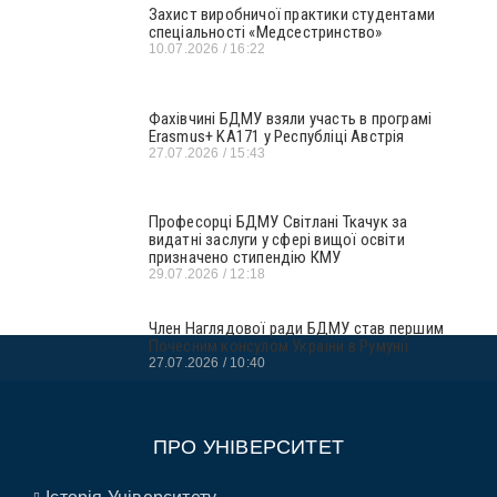
Захист виробничої практики студентами
спеціальності «Медсестринство»
10.07.2026
16:22
Фахівчині БДМУ взяли участь в програмі
Erasmus+ KA171 у Республіці Австрія
27.07.2026
15:43
Професорці БДМУ Світлані Ткачук за
видатні заслуги у сфері вищої освіти
призначено стипендію КМУ
29.07.2026
12:18
Член Наглядової ради БДМУ став першим
Почесним консулом України в Румунії
27.07.2026
10:40
ПРО УНІВЕРСИТЕТ