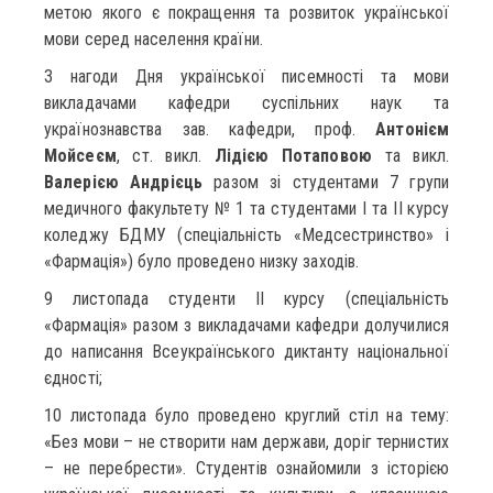
метою якого є покращення та розвиток української
мови серед населення країни.
З нагоди Дня української писемності та мови
викладачами кафедри суспільних наук та
українознавства зав. кафедри, проф.
Антонієм
Мойсеєм
, ст. викл.
Лідією Потаповою
та викл.
Валерією Андрієць
разом зі студентами 7 групи
медичного факультету № 1 та студентами І та ІІ курсу
коледжу БДМУ (спеціальність «Медсестринство» і
«Фармація») було проведено низку заходів.
9 листопада студенти ІІ курсу (спеціальність
«Фармація» разом з викладачами кафедри долучилися
до написання Всеукраїнського диктанту національної
єдності;
10 листопада було проведено круглий стіл на тему:
«Без мови – не створити нам держави, доріг тернистих
– не перебрести». Студентів ознайомили з історією