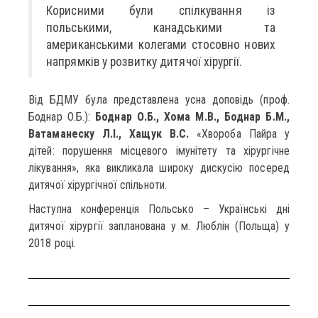
Корисними були спілкування із
польськими, канадськими та
американськими колегами стосовно нових
напрямків у розвитку дитячої хірургії.
Від БДМУ була представлена усна доповідь (проф.
Боднар О.Б.):
Боднар О.Б., Хома М.В., Боднар Б.М.,
Ватаманеску Л.І., Хащук В.С.
«Хвороба Пайра у
дітей: порушення місцевого імунітету та хірургічне
лікування», яка викликала широку дискусію посеред
дитячої хірургічної спільноти.
Наступна конференція Польсько – Українські дні
дитячої хірургії запланована у м. Люблін (Польща) у
2018 році.