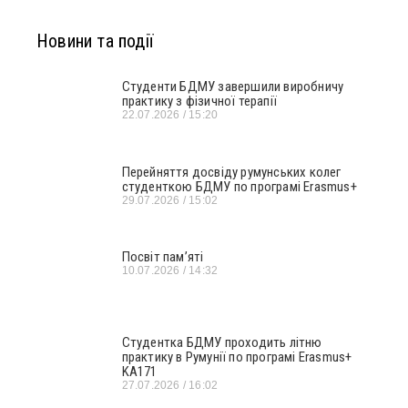
Новини та події
Студенти БДМУ завершили виробничу
практику з фізичної терапії
22.07.2026
15:20
Перейняття досвіду румунських колег
студенткою БДМУ по програмі Erasmus+
29.07.2026
15:02
Посвіт пам’яті
10.07.2026
14:32
Студентка БДМУ проходить літню
практику в Румунії по програмі Erasmus+
KA171
27.07.2026
16:02