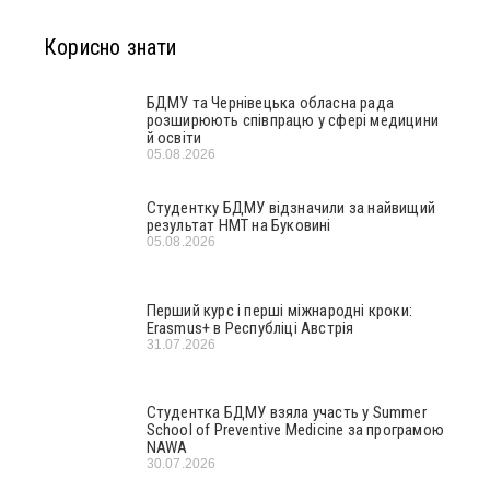
Корисно знати
БДМУ та Чернівецька обласна рада
розширюють співпрацю у сфері медицини
й освіти
05.08.2026
Студентку БДМУ відзначили за найвищий
результат НМТ на Буковині
05.08.2026
Перший курс і перші міжнародні кроки:
Erasmus+ в Республіці Австрія
31.07.2026
Студентка БДМУ взяла участь у Summer
School of Preventive Medicine за програмою
NAWA
30.07.2026