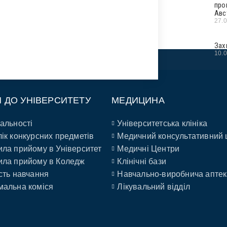
про
Авс
27.
Зах
10.
П ДО УНІВЕРСИТЕТУ
МЕДИЦИНА
альності
Університетська клініка
ік конкурсних предметів
Медичний консультативний 
ла прийому в Університет
Медичні Центри
ла прийому в Коледж
Клінічні бази
сть навчання
Навчально-виробнича аптек
альна коміся
Лікувальний відділ