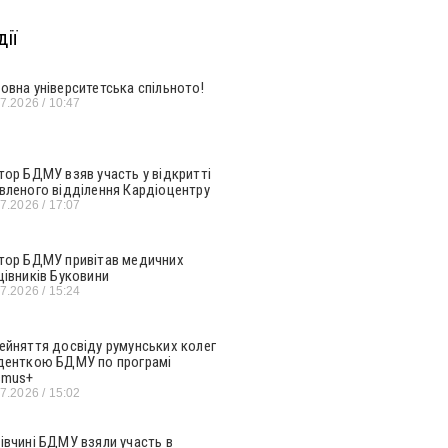
ії
овна університетська спільното!
07.2026
10:47
тор БДМУ взяв участь у відкритті
вленого відділення Кардіоцентру
07.2026
17:07
тор БДМУ привітав медичних
цівників Буковини
07.2026
15:24
ейняття досвіду румунських колег
денткою БДМУ по програмі
smus+
07.2026
15:02
івчині БДМУ взяли участь в