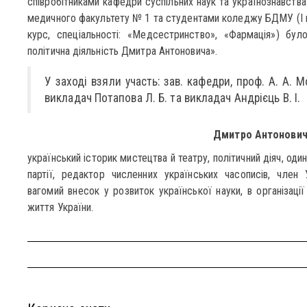
співробітниками кафедри суспільних наук та українознавства
медичного факультету № 1 та студентами коледжу БДМУ (І ку
курс, спеціальності: «Медсестринство», «Фармація») бул
політична діяльність Дмитра Антоновича».
У заході взяли участь: зав. кафедри, проф. А. А. М
викладач Потапова Л. Б. та викладач Андрієць В. І.
Дмитро Антонови
український історик мистецтва й театру, політичний діяч, оди
партії, редактор численних українських часописів, член
вагомий внесок у розвиток української науки, в організаці
життя України.