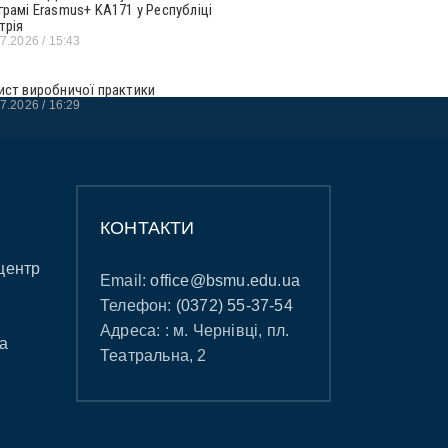
грамі Erasmus+ KA171 у Республіці
трія
07.2026
15:43
ист виробничої практики
07.2026
16:29
КОНТАКТИ
центр
Email:
office@bsmu.edu.ua
Телефон:
(0372) 55-37-54
Адреса: : м. Чернівці, пл.
а
Театральна, 2