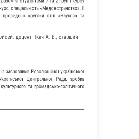
 разом зі студентами 7 та 2 груп І курсу
рс, спеціальність «Медсестринство», ІІ
о проведено круглий стіл «Наукова та
ойсей, доцент Ткач А. В., старший
ч
н із засновників Революційної української
 Української Центральної Ради, зробив
ї культурного та громадсько-політичного