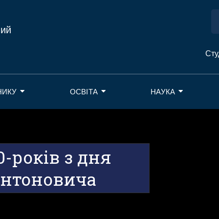
ний
Сту
НИКУ
ОСВІТА
НАУКА
-років з дня
Антоновича