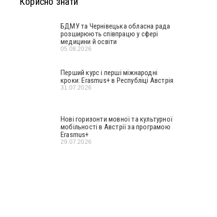
Корисно знати
БДМУ та Чернівецька обласна рада
розширюють співпрацю у сфері
медицини й освіти
05.08.2026
Перший курс і перші міжнародні
кроки: Erasmus+ в Республіці Австрія
31.07.2026
Нові горизонти мовної та культурної
мобільності в Австрії за програмою
Erasmus+
29.07.2026