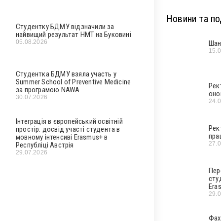
Новини та под
Студентку БДМУ відзначили за
найвищий результат НМТ на Буковині
05.08.2026
Шан
15.
Студентка БДМУ взяла участь у
Summer School of Preventive Medicine
Рек
за програмою NAWA
оно
30.07.2026
24.
Інтеграція в європейський освітній
Рек
простір: досвід участі студента в
пра
мовному інтенсиві Erasmus+ в
27.
Республіці Австрія
29.07.2026
Пер
сту
Era
29.
Фах