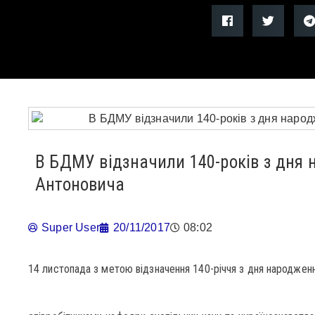
В БДМУ відзначили 140-років з дня
Антоновича
Super User
20/11/2017
08:02
14 листопада з метою відзначення 140-річчя з дня народже