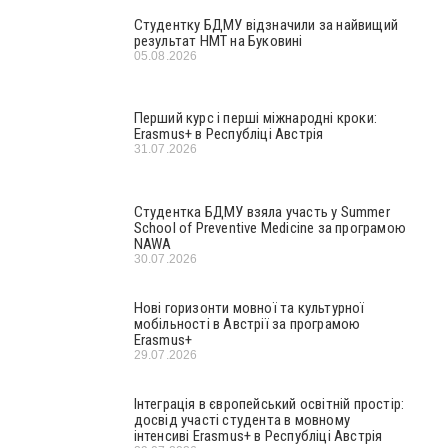
Студентку БДМУ відзначили за найвищий
результат НМТ на Буковині
05.08.2026
Перший курс і перші міжнародні кроки:
Erasmus+ в Республіці Австрія
31.07.2026
Студентка БДМУ взяла участь у Summer
School of Preventive Medicine за програмою
NAWA
30.07.2026
Нові горизонти мовної та культурної
мобільності в Австрії за програмою
Erasmus+
29.07.2026
Інтеграція в європейський освітній простір:
досвід участі студента в мовному
інтенсиві Erasmus+ в Республіці Австрія