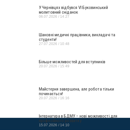
У Чернівцях відбувся VI Буковинський
молитовний сніданок
06.07.2026
14:27
Шановні медичні працівники, викладачі та
студенти!
27.07.2026
10:48
Більше можливостей для вступників
20.07.2026
15:49
Майстерня завершена, але робота тільки
починається!
20.07.2026
16:16
Інтернатура в БДМУ – нові можливості для
професійного розвитку
15.07.2026
14:10