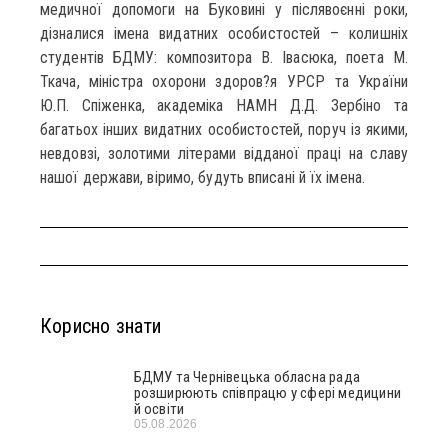
медичної допомоги на Буковині у післявоєнні роки,
дізналися імена видатних особистостей – колишніх
студентів БДМУ: композитора В. Івасюка, поета М.
Ткача, міністра охорони здоров?я УРСР та України
Ю.П. Спіженка, академіка НАМН Д.Д. Зербіно та
багатьох інших видатних особистостей, поруч із якими,
невдовзі, золотими літерами відданої праці на славу
нашої держави, віримо, будуть вписані й їх імена.
Корисно знати
БДМУ та Чернівецька обласна рада
розширюють співпрацю у сфері медицини
й освіти
05.08.2026