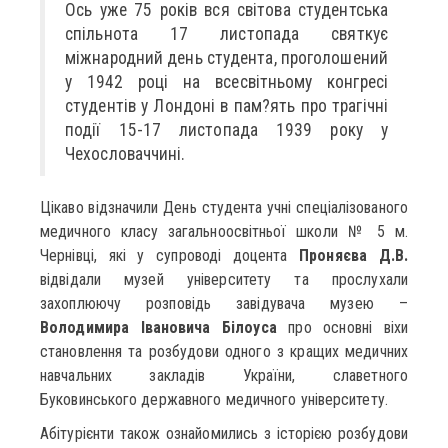
Ось уже 75 років вся світова студентська
спільнота 17 листопада святкує
міжнародний день студента, проголошений
у 1942 році на всесвітньому конгресі
студентів у Лондоні в пам?ять про трагічні
події 15-17 листопада 1939 року у
Чехословаччині.
Цікаво відзначили День студента учні спеціалізованого
медичного класу загальноосвітньої школи № 5 м.
Чернівці, які у супроводі доцента
Проняєва Д.В.
відвідали музей університету та прослухали
захоплюючу розповідь завідувача музею –
Володимира Івановича Білоуса
про основні віхи
становлення та розбудови одного з кращих медичних
навчальних закладів України, славетного
Буковинського державного медичного університету.
Абітурієнти також ознайомились з історією розбудови