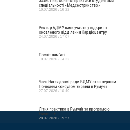
Захист виробничої практики студентами
спеціальності «Медсестринство»
10.07.2026
16:22
Ректор БДМУ взяв участь у відкритті
оновленого відділення Кардіоцентру
24.07.2026
17:07
Посвіт пам’яті
10.07.2026
14:32
Член Наглядової ради БДМУ став першим
Почесним консулом України в Румунії
27.07.2026
10:40
Літня практика в Румунії за програмою
Erasmus+
28.07.2026
15:57