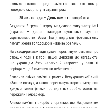
схилили голови перед пам’яттю тих, хто помер
голодною смертю у ті страшні роки.
25 листопада – День пам’яті і скорботи
Студенти 2 групи 1 курсу медичного факультету №1
(куратор – доцент кафедри суспільних наук та
українознавства Алла Ткач) відвідали фотовиставку
пам’яті жертв голодоморів «Жнива розпачу».
На заході-реквієм відвідувачі переглянули світлини про
страшні події в історії нашої держави, які нагадують,
що українцем бути нелегко й непросто, у певні її
періоди – ще й смертельно небезпечно…
Запалили свічки пам’яті в рамках Всеукраїнської акції
«Запали свічку», а також переглянули короткометражні
документальні фільми про видатних особистостей, які
пережили Голодомор.
Акцією пам’яті і скорботи організовано Національним