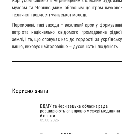
Корпусом спільно з Чернівецьким обласним художнім
музеєм та Чернівецьким обласним центром науково-
технічної творчості учнівської молоді.
Переконані, такі заходи – важливий крок у формуванні
патріота національно свідомого громадянина рідної
землі, і те, що спонукає нас до гордості за українську
націю, виховує найголовніше – духовність і людяність.
Корисно знати
БДМУ та Чернівецька обласна рада
розширюють співпрацю у сфері медицини
й освіти
05.08.2026