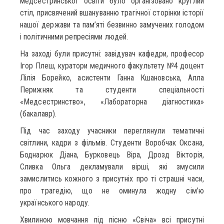
медсестринської освіти було організовано круглий
стіл, присвячений вшануванню трагічної сторінки історії
нашої держави та пам’яті безвинно замучених голодом
і політичними репресіями людей.
На заході були присутні: завідувач кафедри, професор
Ігор Плеш, куратори медичного факультету №4 доцент
Лілія Борейко, асистенти Ганна Кшановська, Алла
Перижняк та студенти спеціальності
«Медсестринство», «Лабораторна діагностика»
(бакалавр).
Під час заходу учасники переглянули тематичні
світлини, кадри з фільмів. Студенти Воробчак Оксана,
Боднарюк Діана, Бурковець Віра, Дрозд Вікторія,
Сливка Ольга декламували вірші, які змусили
замислитись кожного з присутніх про ті страшні часи,
про трагедію, що не оминула жодну сім’ю
українського народу.
Хвилиною мовчання під пісню «Свіча» всі присутні