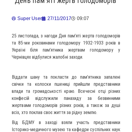
День пам’яті жертв Голодоморів
Super User
27/11/2017
09:07
25 листопада, з нагоди Дня пам’яті жертв голодоморів
та 85-ми роковинами голодомору 1932-1933 років в
Україні біля пам’ятника жертвам голодомору у
Чернівцях відбулися жалобні заходи.
Віддати шану та покласти до пам’ятника запалені
свічки та колоски пшениці прийшли представники
влади та громадськості краю. Всечесні отці різних
конфесій відслужили панахиду за безвинними
жертвами голодоморів різних років, а також за душі
всіх, хто поклав своє життя за рідну землю.
Від БДМУ в заході взяли участь представники
Історико-медичного музею та кафедри суспільних наук