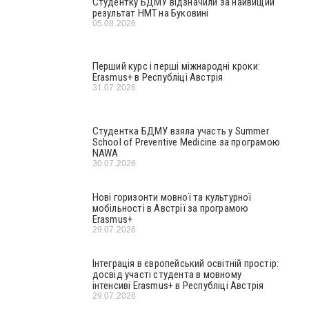
Студентку БДМУ відзначили за найвищий
результат НМТ на Буковині
05.08.2026
Перший курс і перші міжнародні кроки:
Erasmus+ в Республіці Австрія
31.07.2026
Студентка БДМУ взяла участь у Summer
School of Preventive Medicine за програмою
NAWA
30.07.2026
Нові горизонти мовної та культурної
мобільності в Австрії за програмою
Erasmus+
29.07.2026
Інтеграція в європейський освітній простір:
досвід участі студента в мовному
інтенсиві Erasmus+ в Республіці Австрія
29.07.2026