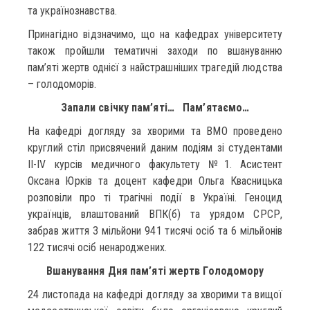
та українознавства.
Принагідно відзначимо, що на кафедрах університету
також пройшли тематичні заходи по вшануванню
пам’яті жертв однієї з найстрашніших трагедій людства
– голодоморів.
Запали свічку пам’яті… Пам’ятаємо…
На кафедрі догляду за хворими та ВМО проведено
круглий стіл присвячений даним подіям зі студентами
ІІ-ІV курсів медичного факультету №1. Асистент
Оксана Юрків та доцент кафедри Ольга Квасницька
розповіли про ті трагічні події в Україні. Геноцид
українців, влаштований ВПК(б) та урядом СРСР,
забрав життя 3 мільйони 941 тисячі осіб та 6 мільйонів
122 тисячі осіб ненароджених.
Вшанування Дня пам’яті жертв Голодомору
24 листопада на кафедрі догляду за хворими та вищої