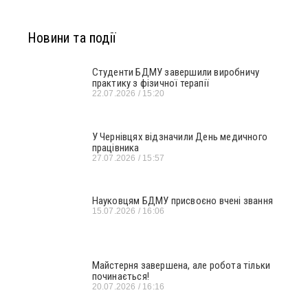
Новини та події
Студенти БДМУ завершили виробничу
практику з фізичної терапії
22.07.2026
15:20
У Чернівцях відзначили День медичного
працівника
27.07.2026
15:57
Науковцям БДМУ присвоєно вчені звання
15.07.2026
16:06
Майстерня завершена, але робота тільки
починається!
20.07.2026
16:16