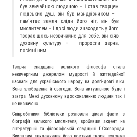
був звичайною людиною – і став творцем
людських душ, він був мандрівником – і
пам’ятає земля сліди його ніг, він був
мислителем – і досі люди знаходять у його
творах щось незвичайне для себе, він сіяв
духовну культуру – і проросли зерна,
посіяні ним.
Творча спадщина великого філософа стала
невичерпним джерелом мудрості й життєдайної
наснаги для українського народу на довгі-довгі віки.
Вона злободенна й сьогодні. Вона актуальною буде і
завтра. Межі духовному вдосконаленню людини так і
не визначено.
Співробітники бібліотеки розповіли цікаві факти з
біографії великого мислителя, зробивши акцент на
літературній та філософській спадщині Г.Сковороди.
Викладачі декламували його поетичні твори, зокрема