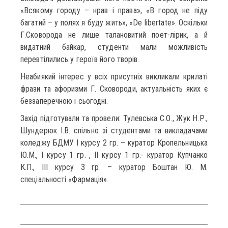
«Всякому городу – нрав і права», «В город не піду
багатий – у полях я буду жить», «De libertate». Оскільки
Г.Сковорода не лише талановитий поет-лірик, а й
видатний байкар, студенти мали можливість
перевтілились у героїв його творів.
Неабиякий інтерес у всіх присутніх викликали крилаті
фрази та афоризми Г. Сковороди, актуальність яких є
беззаперечною і сьогодні.
Захід підготували та провели: Тулевська С.О., Жук Н.Р.,
Шундерюк І.В. спільно зі студентами та викладачами
коледжу БДМУ І курсу 2 гр. – куратор Кропельницька
Ю.М., І курсу 1 гр. , ІІ курсу 1 гр.- куратор Купчанко
К.П., ІІІ курсу 3 гр. – куратор Боштан Ю. М.
спеціальності «Фармація».