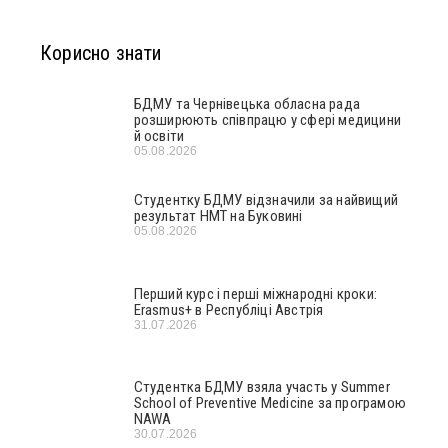
Корисно знати
БДМУ та Чернівецька обласна рада
розширюють співпрацю у сфері медицини
й освіти
05.08.2026
Студентку БДМУ відзначили за найвищий
результат НМТ на Буковині
05.08.2026
Перший курс і перші міжнародні кроки:
Erasmus+ в Республіці Австрія
31.07.2026
Студентка БДМУ взяла участь у Summer
School of Preventive Medicine за програмою
NAWA
30.07.2026