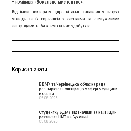
– номінація
«Вокальне мистецтво»
.
Від імені ректорату щиро вітаємо талановиту творчу
молодь та їх керівників з високими та заслуженими
нагородами та бажаємо нових здобутків.
Корисно знати
БДМУ та Чернівецька обласна рада
розширюють співпрацю у сфері медицини
й освіти
05.08.2026
Студентку БДМУ відзначили за найвищий
результат НМТ на Буковині
05.08.2026