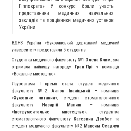
Гіппократа». У конкурсі брали участь
представники медичних навчальних
закладів та працівники медичних установ
України.
ВДНЗ України «Буковинський державний медичний
університет» представили 5 студентів.
Студентка медичного факультету №1
Олена Клим,
яка
отримала найвищу нагороду
Гран-Прі
у номінації
«Вокальне мистецтво».
Лауреатами I премії стали: студент медичного
факультету №2
Антон Іваніцький
– номінація
«
Хужожнє читання
», студент стоматологічного
факультету
Назарій Малиш
– номінація
«Інструментальне мистецтво»
, студентка
стоматологічного факультету
Катерина Дробот
та
студент медичного факультету №2
Максим Осадчук