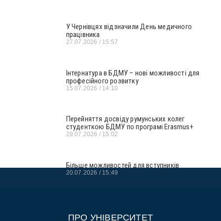
У Чернівцях відзначили День медичного
працівника
27.07.2026
15:57
Інтернатура в БДМУ – нові можливості для
професійного розвитку
15.07.2026
14:10
Перейняття досвіду румунських колег
студенткою БДМУ по програмі Erasmus+
29.07.2026
15:02
Більше можливостей для вступників
20.07.2026
15:49
ПРО УНІВЕРСИТЕТ