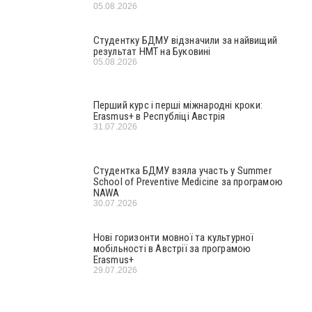
05.08.2026
Студентку БДМУ відзначили за найвищий
результат НМТ на Буковині
05.08.2026
Перший курс і перші міжнародні кроки:
Erasmus+ в Республіці Австрія
31.07.2026
Студентка БДМУ взяла участь у Summer
School of Preventive Medicine за програмою
NAWA
30.07.2026
Нові горизонти мовної та культурної
мобільності в Австрії за програмою
Erasmus+
29.07.2026