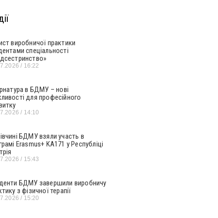
ії
ист виробничої практики
дентами спеціальності
дсестринство»
07.2026
16:22
ернатура в БДМУ – нові
ливості для професійного
витку
07.2026
14:10
івчині БДМУ взяли участь в
грамі Erasmus+ KA171 у Республіці
трія
07.2026
15:43
денти БДМУ завершили виробничу
ктику з фізичної терапії
07.2026
15:20