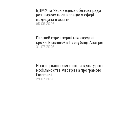
БДМУ та Чернівецька обласна рада
розширюють співпрацю у сфері
медицини й освіти
05.08.2026
Перший курс і перші міжнародні
кроки: Erasmus+ в Республіці Австрія
31.07.2026
Нові горизонти мовної та культурної
мобільності в Австрії за програмою
Erasmus+
29.07.2026