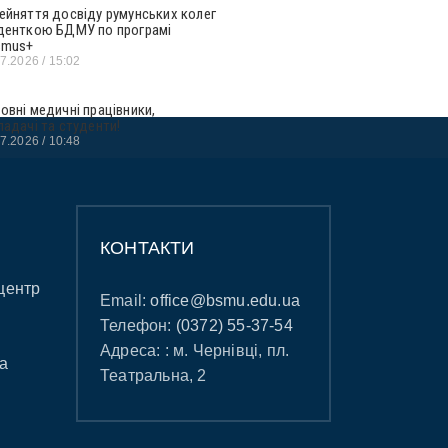
ейняття досвіду румунських колег
денткою БДМУ по програмі
smus+
07.2026
15:02
овні медичні працівники,
ладачі та студенти!
07.2026
10:48
КОНТАКТИ
центр
Email:
office@bsmu.edu.ua
Телефон:
(0372) 55-37-54
Адреса: : м. Чернівці, пл.
а
Театральна, 2