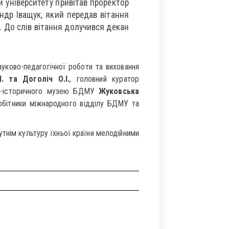
и університету привітав проректор
ндр Іващук, який передав вітання
. До слів вітання долучився декан
уково-педагогічної роботи та виховання
. та Доголіч О.І.
, головний куратор
ико-історичного музею БДМУ
Жуковська
робітники міжнародного відділу БДМУ та
утнім культуру їхньої країни мелодійними