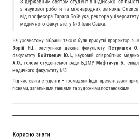
З державним святом студентів індійської спільнот
з наукової роботи та міжнародних зв’язків Олекса
від професора Тараса Бойчука, ректора університету
медичного факультету №3 Іван Савка.
На урочистому зібранні також були присутні проректор з на
Зорій Н.І.
, заступники декана факультету
Петришен О.І
факультету
Войткевич Ю.І.
, науковий співробітник мед
А.О.
, голова студентської ради БДМУ
Мафтичук Б.
, спів
медичного факультету №3.
Під час свята студенти – громадяни Індії, презентували прис
піснями, запальними танцями та художніми постановками.
Корисно знати