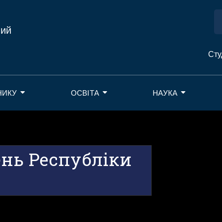
ний
Сту
НИКУ
ОСВІТА
НАУКА
нь Республіки