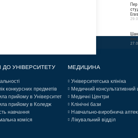
Пер
сту
Era
29.
Шан
вик
27.
П ДО УНІВЕРСИТЕТУ
МЕДИЦИНА
альності
Університетська клініка
ік конкурсних предметів
Медичний консультативний 
ла прийому в Університет
Медичні Центри
ла прийому в Коледж
Клінічні бази
сть навчання
Навчально-виробнича аптек
альна коміся
Лікувальний відділ