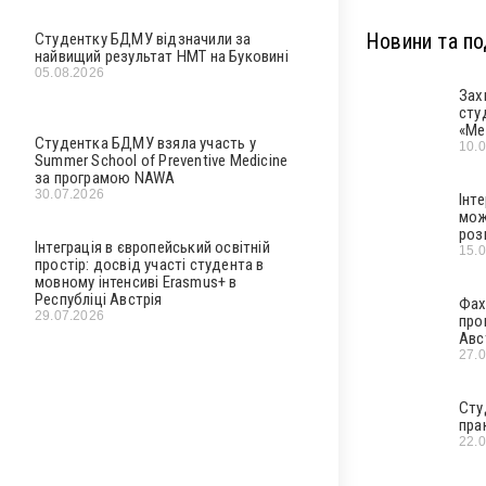
Новини та под
Студентку БДМУ відзначили за
найвищий результат НМТ на Буковині
05.08.2026
Зах
сту
«Ме
Студентка БДМУ взяла участь у
10.
Summer School of Preventive Medicine
за програмою NAWA
30.07.2026
Інт
мож
роз
Інтеграція в європейський освітній
15.
простір: досвід участі студента в
мовному інтенсиві Erasmus+ в
Республіці Австрія
Фах
29.07.2026
про
Авс
27.
Сту
пра
22.