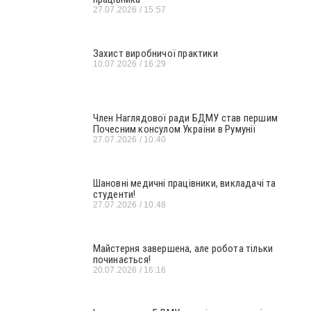
27.07.2026
15:57
Захист виробничої практики
10.07.2026
16:29
Член Наглядової ради БДМУ став першим
Почесним консулом України в Румунії
27.07.2026
10:40
Шановні медичні працівники, викладачі та
студенти!
27.07.2026
10:48
Майстерня завершена, але робота тільки
починається!
20.07.2026
16:16