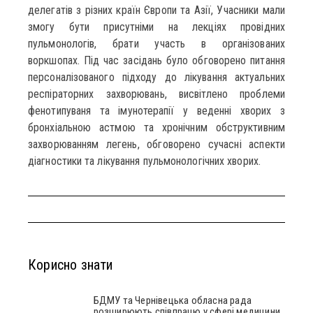
делегатів з різних країн Європи та Азії, Учасники мали
змогу бути присутніми на лекціях провідних
пульмонологів, брати участь в організованих
воркшопах. Під час засідань було обговорено питання
персоналізованого підходу до лікування актуальних
респіраторних захворювань, висвітлено проблеми
фенотипуваня та імунотерапії у веденні хворих з
бронхіальною астмою та хронічним обструктивним
захворюванням легень, обговорено сучасні аспекти
діагностики та лікування пульмонологічних хворих.
Корисно знати
БДМУ та Чернівецька обласна рада
розширюють співпрацю у сфері медицини