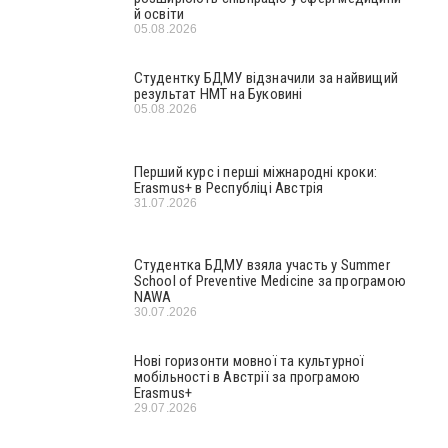
й освіти
05.08.2026
Студентку БДМУ відзначили за найвищий
результат НМТ на Буковині
05.08.2026
Перший курс і перші міжнародні кроки:
Erasmus+ в Республіці Австрія
31.07.2026
Студентка БДМУ взяла участь у Summer
School of Preventive Medicine за програмою
NAWA
30.07.2026
Нові горизонти мовної та культурної
мобільності в Австрії за програмою
Erasmus+
29.07.2026