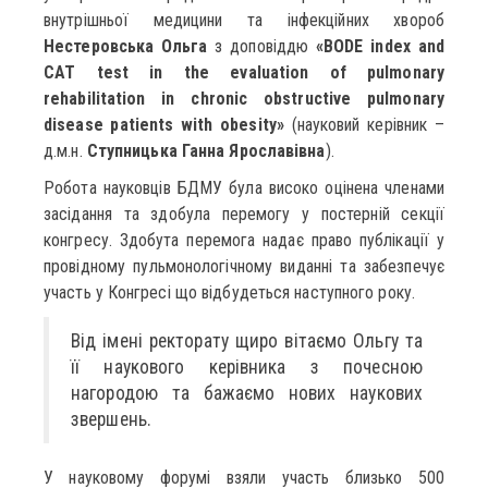
внутрішньої медицини та інфекційних хвороб
Нестеровська Ольга
з доповіддю
«BODE index and
CAT test in the evaluation of pulmonary
rehabilitation in chronic obstructive pulmonary
disease patients with obesity»
(науковий керівник –
д.м.н.
Ступницька Ганна Ярославівна
).
Робота науковців БДМУ була високо оцінена членами
засідання та здобула перемогу у постерній секції
конгресу. Здобута перемога надає право публікації у
провідному пульмонологічному виданні та забезпечує
участь у Конгресі що відбудеться наступного року.
Від імені ректорату щиро вітаємо Ольгу та
її наукового керівника з почесною
нагородою та бажаємо нових наукових
звершень.
У науковому форумі взяли участь близько 500