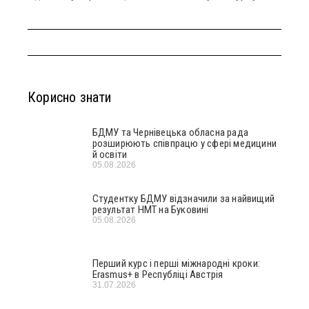
Корисно знати
БДМУ та Чернівецька обласна рада
розширюють співпрацю у сфері медицини
й освіти
05.08.2026
Студентку БДМУ відзначили за найвищий
результат НМТ на Буковині
05.08.2026
Перший курс і перші міжнародні кроки:
Erasmus+ в Республіці Австрія
31.07.2026