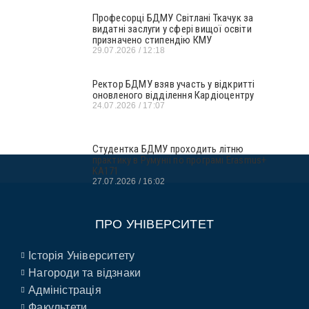
Професорці БДМУ Світлані Ткачук за
видатні заслуги у сфері вищої освіти
призначено стипендію КМУ
29.07.2026
12:18
Ректор БДМУ взяв участь у відкритті
оновленого відділення Кардіоцентру
24.07.2026
17:07
Студентка БДМУ проходить літню
практику в Румунії по програмі Erasmus+
KA171
27.07.2026
16:02
ПРО УНІВЕРСИТЕТ
Історія Університету
Нагороди та відзнаки
Адміністрація
Факультети