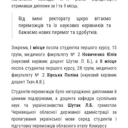
отримавши дипломи за І та ІІ місць.
Від імені ректорату щиро вітаємо
переможців та їх наукових керівників та
бажаємо нових перемог та здобутків.
Зокрема,
І місце
посіла студентка першого курсу, 15
групи, медичного факультету № 2
Новиченко Юлія
(науковий керівник доцент Шутак Л. Б.), а
ІІ місце
посіла студентка першого курсу, 28 групи, медичного
факультету № 2
Хірська Поліна
(науковий керівник
доцент Ткач А.В.).
Студентів-переможців було нагороджено дипломами й
цінними подарунками, а доцента кафедри суспільних
наук та українознавства
Шутак Л.Б.
грамотою
Чернівецької обласної державної адміністрації за
пропагування української мови серед студентів і
підготовку переможців обласного етапу Конкурсу.