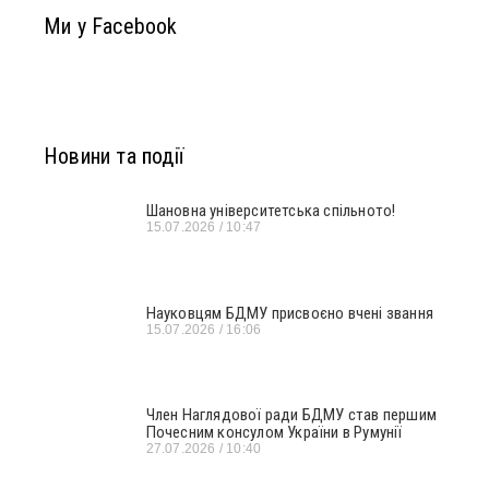
Ми у Facebook
Новини та події
Шановна університетська спільното!
15.07.2026
10:47
Науковцям БДМУ присвоєно вчені звання
15.07.2026
16:06
Член Наглядової ради БДМУ став першим
Почесним консулом України в Румунії
27.07.2026
10:40