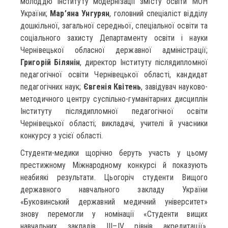
молоддю Інституту модернізації змісту освіти МОН
України;
Мар’яна Унгурян
, головний спеціаліст відділу
дошкільної, загальної середньої, спеціальної освіти та
соціального захисту Департаменту освіти і науки
Чернівецької обласної державної адміністрації;
Григорій Білянін
, директор Інституту післядипломної
педагогічної освіти Чернівецької області, кандидат
педагогічних наук;
Євгенія Квітень
, завідувач науково-
методичного центру суспільно-гуманітарних дисциплін
Інституту післядипломної педагогічної освіти
Чернівецької області; викладачі, учителі й учасники
конкурсу з усієї області.
Студенти-медики щорічно беруть участь у цьому
престижному Міжнародному конкурсі й показують
неабиякі результати. Цьогоріч студенти Вищого
державного навчального закладу України
«Буковинський державний медичний університет»
знову перемогли у номінації «Студенти вищих
навчальних закладів ІІІ–ІV рівнів акредитації»,