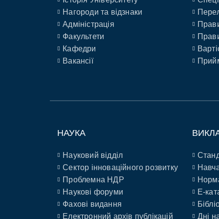
Нагороди та відзнаки
Перел
Адміністрація
Прави
Факультети
Прави
Кафедри
Варті
Вакансії
Прийм
НАУКА
ВИКЛ
Науковий відділ
Станд
Сектор інноваційного розвитку
Навча
Проблемна НДР
Норм
Наукові форуми
E-кат
Фахові видання
Біблі
Електронний архів публікацій
Дні н