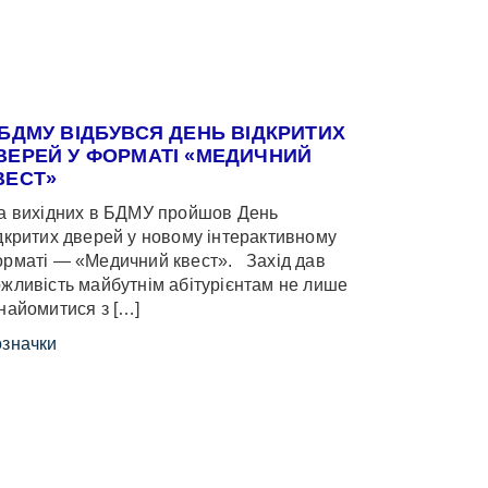
 БДМУ ВІДБУВСЯ ДЕНЬ ВІДКРИТИХ
ВЕРЕЙ У ФОРМАТІ «МЕДИЧНИЙ
ВЕСТ»
 вихідних в БДМУ пройшов День
дкритих дверей у новому інтерактивному
рматі — «Медичний квест». Захід дав
жливість майбутнім абітурієнтам не лише
найомитися з […]
значки