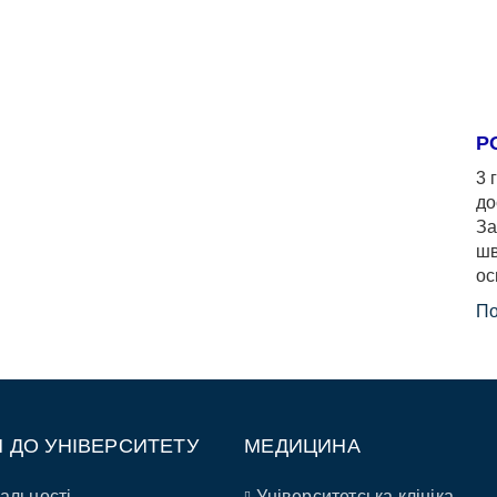
Р
3 
до
За
шв
ос
По
П ДО УНІВЕРСИТЕТУ
МЕДИЦИНА
альності
Університетська клініка