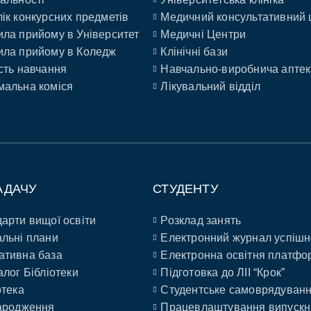
ік конкурсних предметів
Медичний консультативний 
ла прийому в Університет
Медичні Центри
ла прийому в Коледж
Клінічні бази
сть навчання
Навчально-виробнича аптек
альна коміся
Лікувальний відділ
АДАЧУ
СТУДЕНТУ
арти вищої освіти
Розклад занять
льні плани
Електронний журнал успішн
ативна база
Електронна освітня платфо
алог Бібліотеки
Підготовка до ЛІІ “Крок”
отека
Студентське самоврядуван
ародження
Працевлаштування випускн