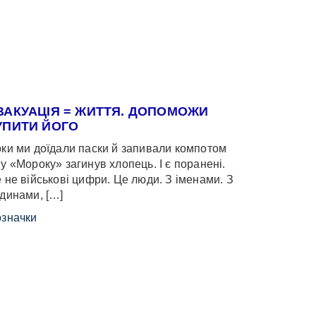
ВАКУАЦІЯ = ЖИТТЯ. ДОПОМОЖИ
УПИТИ ЙОГО
ки ми доїдали паски й запивали компотом
у «Мороку» загинув хлопець. І є поранені.
 не військові цифри. Це люди. З іменами. З
динами, […]
значки