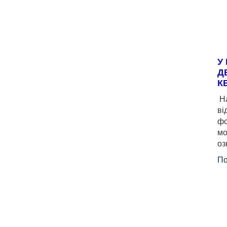
У
Д
К
На
ві
фо
мо
оз
По