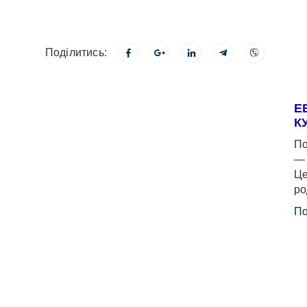
Поділитись:
Е
К
По
— 
Це
ро
По