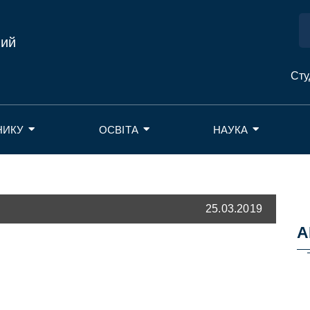
ний
Сту
НИКУ
ОСВІТА
НАУКА
25.03.2019
А