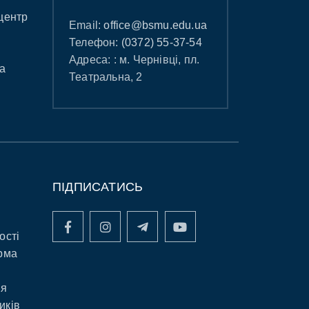
центр
Email:
office@bsmu.edu.ua
Телефон:
(0372) 55-37-54
Адреса: : м. Чернівці, пл.
а
Театральна, 2
ПІДПИСАТИСЬ
ості
рма
ня
иків