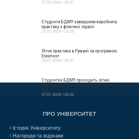
27.07.2026
15:57
Студенти БДМУ завершили виробничу
практику з фізичної терапії
22.07.2026
15:20
Літня практика в Румунії за програмою
Erasmus+
28.07.2026
15:57
Студентка БДМУ проходить літню
практику в Румунії по програмі Erasmus+
KA171
27.07.2026
16:02
ПРО УНІВЕРСИТЕТ
Історія Університету
Нагороди та відзнаки