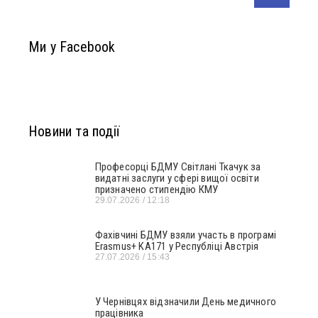
Ми у Facebook
Новини та події
Професорці БДМУ Світлані Ткачук за
видатні заслуги у сфері вищої освіти
призначено стипендію КМУ
29.07.2026
12:18
Фахівчині БДМУ взяли участь в програмі
Erasmus+ KA171 у Республіці Австрія
27.07.2026
15:43
У Чернівцях відзначили День медичного
працівника