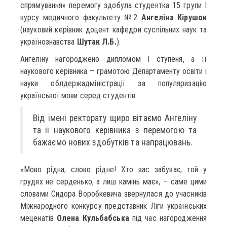
спрямування» перемогу здобула студентка 15 групи І
курсу медичного факультету №2
Ангеліна Кірушок
(науковий керівник доцент кафедри суспільних наук та
українознавства
Шутак Л.Б.
).
Ангеліну нагороджено дипломом І ступеня, а її
наукового керівника – грамотою Департаменту освіти і
науки облдержадміністрації за популяризацію
української мови серед студентів.
Від імені ректорату щиро вітаємо Ангеліну
та її наукового керівника з перемогою та
бажаємо нових здобутків та напрацювань.
«Мово рiдна, слово рiдне! Хто вас забуває, той у
грудях не серденько, а лиш камiнь має», – саме цими
словами Сидора Воробкевича звернулася до учасників
Міжнародного конкурсу представник Ліги українських
меценатів
Олена Кульбабська
під час нагородження