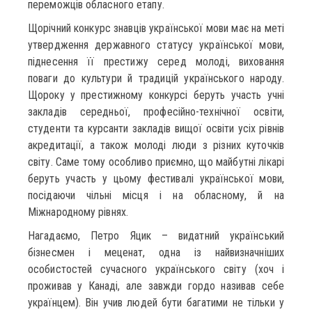
переможців обласного етапу.
Щорічний конкурс знавців української мови має на меті
утвердження державного статусу української мови,
піднесення її престижу серед молоді, виховання
поваги до культури й традицій українського народу.
Щороку у престижному конкурсі беруть участь учні
закладів середньої, професійно-технічної освіти,
студенти та курсанти закладів вищої освіти усіх рівнів
акредитації, а також молоді люди з різних куточків
світу. Саме тому особливо приємно, що майбутні лікарі
беруть участь у цьому фестивалі української мови,
посідаючи чільні місця і на обласному, й на
Міжнародному рівнях.
Нагадаємо, Петро Яцик – видатний український
бізнесмен і меценат, одна із найвизначніших
особистостей сучасного українського світу (хоч і
проживав у Канаді, але завжди гордо називав себе
українцем). Він учив людей бути багатими не тільки у