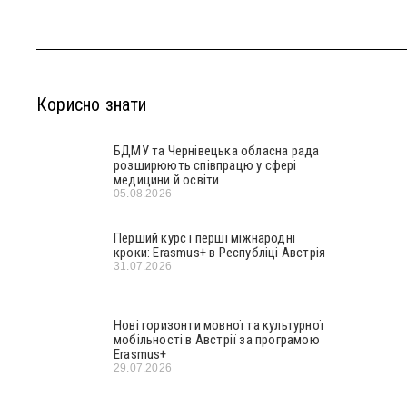
Корисно знати
БДМУ та Чернівецька обласна рада
розширюють співпрацю у сфері
медицини й освіти
05.08.2026
Перший курс і перші міжнародні
кроки: Erasmus+ в Республіці Австрія
31.07.2026
Нові горизонти мовної та культурної
мобільності в Австрії за програмою
Erasmus+
29.07.2026