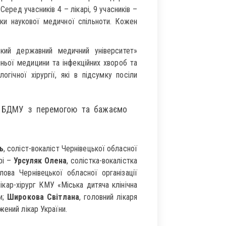
еред учасників 4 – лікарі, 9 учасників –
ки наукової медичної спільноти. Кожен
кий державний медичний університет»
ньої медицини та інфекційних хвороб та
гічної хірургії, які в підсумку посіли
ів БДМУ з перемогою та бажаємо
ь
, соліст-вокаліст Чернівецької обласної
рі –
Урсуляк Олена
, солістка-вокалістка
олова Чернівецької обласної організації
лікар-хірург КМУ «Міська дитяча клінічна
и;
Широкова Світлана
, головний лікаря
жений лікар України.