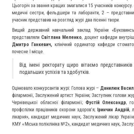
Цьогоріч за звання кращих змагалися 15 учасників конкурсу. С
медичні сестри, фельдшери та лаборанти, 2 – представни
учасник представив на розгляд журі два пісенні твори.
Вищий державний навчальний заклад України «Буковинсь
представляли
Світлана Меленко
, доцент кафедри внутріш
Дмитро Ганкевич,
клінічний ординатор кафедри стоматоло
почесне І місце.
Від імені ректорату щиро вітаємо представник
подальших успіхів та здобутків.
Оцінювало конкурсантів журі: Голова журі –
Данилюк Васил
філармонії, Заслужений артист України; Заступник голови жу
Чернівецької обласної філармонії;
Фустій Олександр
, г
профспілки працівників охорони здоров’я;
Іринчин Андрій
, 
лікарня», кандидат медичних наук, Заслужений лікар Україн
КМУ «Міська поліклініка №2», кандидат медичних наук, Заслу