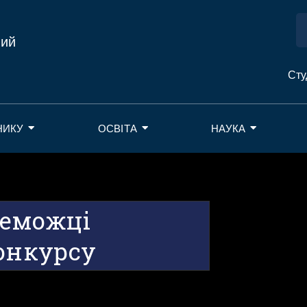
ний
Сту
НИКУ
ОСВІТА
НАУКА
реможці
конкурсу