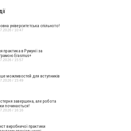
ії
овна університетська спільното!
07.2026
10:47
ня практика в Румунії за
грамою Erasmus+
07.2026
15:57
ьше можливостей для вступників
07.2026
15:49
стерня завершена, але робота
ьки починається!
07.2026
16:16
ист виробничої практики
дентами спеціальності