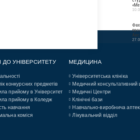
«Ме
10.
Фах
про
Авс
27.
П ДО УНІВЕРСИТЕТУ
МЕДИЦИНА
альності
Університетська клініка
ік конкурсних предметів
Медичний консультативний 
ла прийому в Університет
Медичні Центри
ла прийому в Коледж
Клінічні бази
сть навчання
Навчально-виробнича аптек
альна коміся
Лікувальний відділ