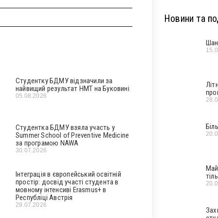
Новини та под
Шан
15.
Студентку БДМУ відзначили за
Літ
найвищий результат НМТ на Буковині
про
05.08.2026
28.
Біл
Студентка БДМУ взяла участь у
20.
Summer School of Preventive Medicine
за програмою NAWA
30.07.2026
Май
Інтеграція в європейський освітній
тіл
простір: досвід участі студента в
20.
мовному інтенсиві Erasmus+ в
Республіці Австрія
29.07.2026
Зах
сту