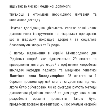
відсутність якісної медичної допомоги;
труднощі в отриманні необхідного лікування та
належного догляду.
Науково-дослідницька діяльність сприяє появі нових
діагностичних інструментів та лікарських препаратів,
що в підсумку покращує здоров`я та соціальне
благополуччя хворих та їх родин.
З нагоди відзначення в Україні Міжнародного дня
Рідкісних хвороб, яке відзначається 29 лютого та
привернення уваги до людей з орфанними хворобами
викладач кафедри педіатрії та медичної генетики
Ластівка Ірина Володимирівна
28 лютого та 1
березня провела круглий стіл зі студентами, під час
якого було обговорено, які на сьогодні існують методи
діагностики рідкісних хвороб та для ряду яких з них
розроблені орфанні препарати. Також було
продемонстровано презентацію «Лізосомальні хвороби