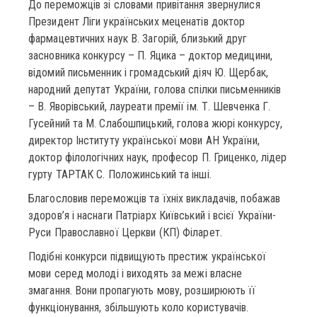
До переможців зі словами привітання звернулися
Президент Ліги українських меценатів доктор
фармацевтичних наук В. Загорій, близький друг
засновника конкурсу – П. Яцика – доктор медицини,
відомий письменник і громадський діяч Ю. Щербак,
народний депутат України, голова спілки письменників
– В. Яворівський, лауреати премії ім. Т. Шевченка Г.
Гусейний та М. Слабошпицький, голова жюрі конкурсу,
директор Інституту української мови АН України,
доктор філологічних наук, професор П. Гриценко, лідер
гурту ТАРТАК С. Положинський та інші.
Благословив переможців та їхніх викладачів, побажав
здоров’я і наснаги Патріарх Київський і всієї України-
Руси Православної Церкви (КП) Філарет.
Подібні конкурси підвищують престиж української
мови серед молоді і виходять за межі власне
змагання. Вони пропагують мову, розширюють її
функціонування, збільшують коло користувачів.