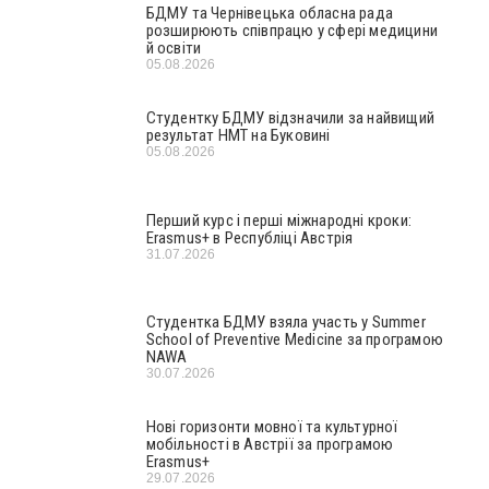
БДМУ та Чернівецька обласна рада
розширюють співпрацю у сфері медицини
й освіти
05.08.2026
Студентку БДМУ відзначили за найвищий
результат НМТ на Буковині
05.08.2026
Перший курс і перші міжнародні кроки:
Erasmus+ в Республіці Австрія
31.07.2026
Студентка БДМУ взяла участь у Summer
School of Preventive Medicine за програмою
NAWA
30.07.2026
Нові горизонти мовної та культурної
мобільності в Австрії за програмою
Erasmus+
29.07.2026