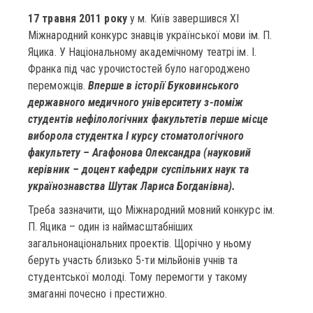
17 травня 2011 року
у м. Київ завершився ХІ
Міжнародний конкурс знавців української мови ім. П.
Яцика. У Національному академічному театрі ім. І.
Франка під час урочистостей було нагороджено
переможців.
Вперше в історії Буковинського
державного медичного університету з-поміж
студентів нефілологічних факультетів перше місце
виборола студентка І курсу стоматологічного
факультету – Агафонова Олександра (науковий
керівник – доцент кафедри суспільних наук та
українознавства Шутак Лариса Богданівна).
Треба зазначити, що Міжнародний мовний конкурс ім.
П. Яцика – один із наймасштабніших
загальнонаціональних проектів. Щорічно у ньому
беруть участь близько 5-ти мільйонів учнів та
студентської молоді. Тому перемогти у такому
змаганні почесно і престижно.