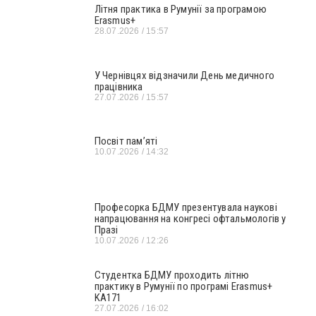
Літня практика в Румунії за програмою
Erasmus+
28.07.2026
15:57
У Чернівцях відзначили День медичного
працівника
27.07.2026
15:57
Посвіт пам’яті
10.07.2026
14:32
Професорка БДМУ презентувала наукові
напрацювання на конгресі офтальмологів у
Празі
10.07.2026
12:26
Студентка БДМУ проходить літню
практику в Румунії по програмі Erasmus+
KA171
27.07.2026
16:02