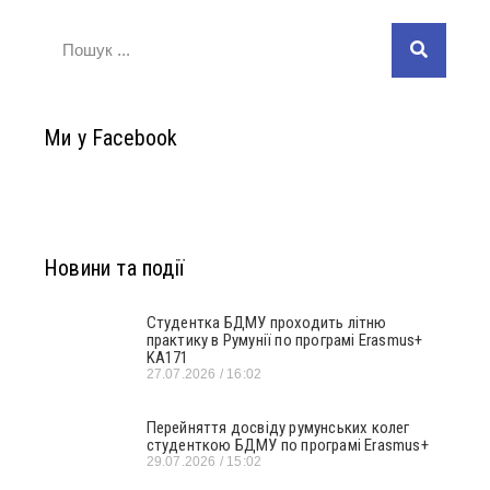
Ми у Facebook
Новини та події
Студентка БДМУ проходить літню
практику в Румунії по програмі Erasmus+
KA171
27.07.2026
16:02
Перейняття досвіду румунських колег
студенткою БДМУ по програмі Erasmus+
29.07.2026
15:02