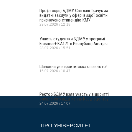
Професорці БДМУ Світлані Ткачук за
видатні заслуги у сфері вищої освіти
призначено стипендію КМУ
29.07.2026
12:18
Участь студентки БДМУ у програмі
Erasmus+ KA171 в Республіці Австрія
28.07.2026
15:51
Шановна університетська спільното!
15.07.2026
10:47
Ректор БДМУ взяв участь у відкритті
оновленого відділення Кардіоцентру
24.07.2026
17:07
ПРО УНІВЕРСИТЕТ