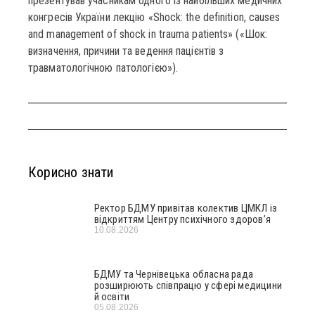
презентував учасникам одного із найбільших медичних
конгресів України лекцію «Shock: the definition, causes
and management of shock in trauma patients» («Шок:
визначення, причини та ведення пацієнтів з
травматологічною патологією»).
Корисно знати
Ректор БДМУ привітав колектив ЦМКЛ із
відкриттям Центру психічного здоров’я
10.08.2026
БДМУ та Чернівецька обласна рада
розширюють співпрацю у сфері медицини
й освіти
05.08.2026