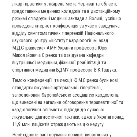
лікарі-практики з лікарень міста Чернівці та області,
представники медичних коледжів та в дистанційному
режимі співдружні медичні заклади з Волині, успішно
проведена інтернет-конференція за участі завідувача
відділу симптоматичних гіпертензій Національного
наукового центру «Інститут кардіології ім. акад.
М.Д.Стражеска» АМН України професора Юрія
Миколайовича Сіренка та завідувача кафедри
внутрішньої медицини, фізичної реабілітації та
спортивної медицини БДМУ професора В.К.Тащука.
Темою конференції та лекції Ю.М.Сіренка були нові
стандарти лікування артеріальної гіпертензії,
запропоновані Європейською асоціацією кардіологів,
що винесені на загальне обговорення терапевтичної та
кардіологічної спільноти, підходи до сучасної
лікувально-діагностичної тактики, адже в Україні понад
11,9 млн пацієнтів страждають на цю недугу.
Необхідність застосування позицій, висвітлених у