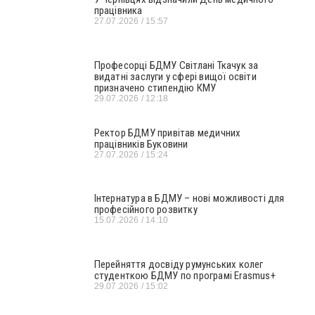
працівника
27.07.2026
15:57
Професорці БДМУ Світлані Ткачук за
видатні заслуги у сфері вищої освіти
призначено стипендію КМУ
29.07.2026
12:18
Ректор БДМУ привітав медичних
працівників Буковини
27.07.2026
15:24
Інтернатура в БДМУ – нові можливості для
професійного розвитку
15.07.2026
14:10
Перейняття досвіду румунських колег
студенткою БДМУ по програмі Erasmus+
29.07.2026
15:02