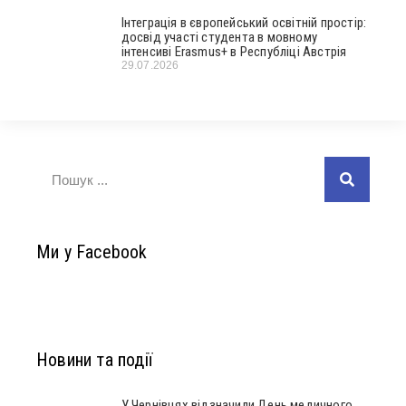
Інтеграція в європейський освітній простір:
досвід участі студента в мовному
інтенсиві Erasmus+ в Республіці Австрія
29.07.2026
Ми у Facebook
Новини та події
У Чернівцях відзначили День медичного