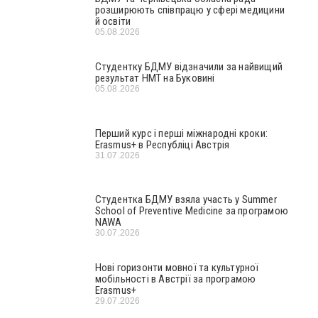
розширюють співпрацю у сфері медицини
й освіти
05.08.2026
Студентку БДМУ відзначили за найвищий
результат НМТ на Буковині
05.08.2026
Перший курс і перші міжнародні кроки:
Erasmus+ в Республіці Австрія
31.07.2026
Студентка БДМУ взяла участь у Summer
School of Preventive Medicine за програмою
NAWA
30.07.2026
Нові горизонти мовної та культурної
мобільності в Австрії за програмою
Erasmus+
29.07.2026