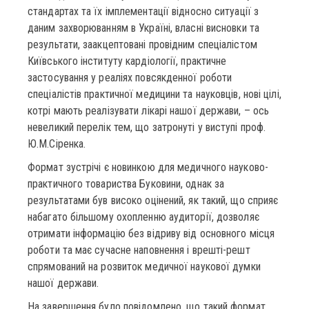
стандартах та їх імплементації відносно ситуації з
даним захворюванням в Україні, власні висновки та
результати, заакцептовані провідним спеціалістом
Київського інституту кардіології, практичне
застосування у реаліях повсякденної роботи
спеціалістів практичної медицини та науковців, нові цілі,
котрі мають реалізувати лікарі нашої держави, – ось
невеликий перелік тем, що затронуті у виступі проф.
Ю.М.Сіренка.
Формат зустрічі є новинкою для медичного науково-
практичного товариства Буковини, однак за
результатами був високо оцінений, як такий, що сприяє
набагато більшому охопленню аудиторії, дозволяє
отримати інформацію без відриву від основного місця
роботи та має сучасне наповнення і врешті-решт
спрямований на розвиток медичної наукової думки
нашої держави.
На завершення було повідомлено, що такий формат