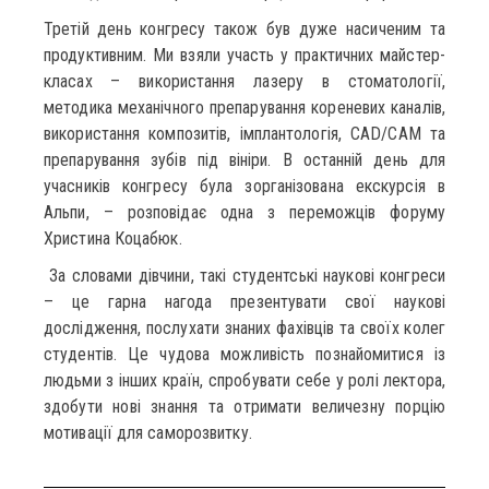
Третій день конгресу також був дуже насиченим та
продуктивним. Ми взяли участь у практичних майстер-
класах – використання лазеру в стоматології,
методика механічного препарування кореневих каналів,
використання композитів, імплантологія, CAD/CAM та
препарування зубів під вініри. В останній день для
учасників конгресу була зорганізована екскурсія в
Альпи, – розповідає одна з переможців форуму
Христина Коцабюк.
За словами дівчини, такі студентські наукові конгреси
– це гарна нагода презентувати свої наукові
дослідження, послухати знаних фахівців та своїх колег
студентів. Це чудова можливість познайомитися із
людьми з інших країн, спробувати себе у ролі лектора,
здобути нові знання та отримати величезну порцію
мотивації для саморозвитку.