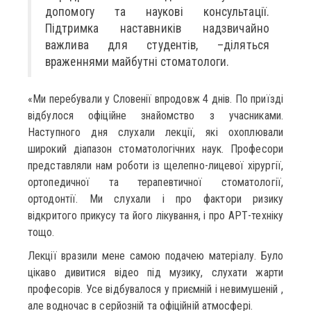
допомогу та наукові консультації.
Підтримка наставників надзвичайно
важлива для студентів, –діляться
враженнями майбутні стоматологи.
«Ми перебували у Словенії впродовж 4 днів. По приїзді
відбулося офіційне знайомство з учасниками.
Наступного дня слухали лекції, які охоплювали
широкий діапазон стоматологічних наук. Професори
представляли нам роботи із щелепно-лицевої хірургії,
ортопедичної та терапевтичної стоматології,
ортодонтії. Ми слухали і про фактори ризику
відкритого прикусу та його лікування, і про АРТ-техніку
тощо.
Лекції вразили мене самою подачею матеріалу. Було
цікаво дивитися відео під музику, слухати жарти
професорів. Усе відбувалося у приємній і невимушеній ,
але водночас в серйозній та офіційній атмосфері.