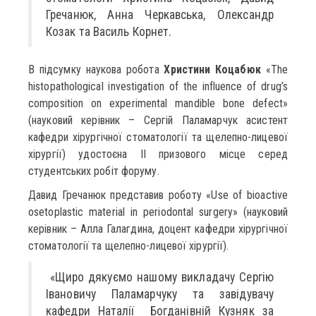
Гречанюк, Анна Черкавська, Олександр
Козак та Василь Корнет.
В підсумку наукова робота
Христини Коцабюк
«The
histopathological investigation of the influence of drug’s
composition on experimental mandible bone defect»
(науковий керівник – Сергій Паламарчук асистент
кафедри хірургічної стоматології та щелепно-лицевої
хірургії) удостоєна ІІ призового місце серед
студентських робіт форуму.
Давид Гречанюк представив роботу «Use of bioactive
osetoplastic material in periodontal surgery» (науковий
керівник – Алла Галагдина, доцент кафедри хірургічної
стоматології та щелепно-лицевої хірургії).
«Щиро дякуємо нашому викладачу Сергію
Івановичу Паламарчуку та завідувачу
кафедри Наталії Богданівній Кузняк за