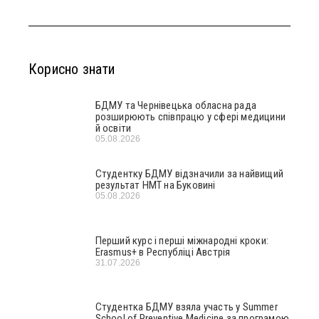
Корисно знати
БДМУ та Чернівецька обласна рада
розширюють співпрацю у сфері медицини
й освіти
05.08.2026
Студентку БДМУ відзначили за найвищий
результат НМТ на Буковині
05.08.2026
Перший курс і перші міжнародні кроки:
Erasmus+ в Республіці Австрія
31.07.2026
Студентка БДМУ взяла участь у Summer
School of Preventive Medicine за програмою