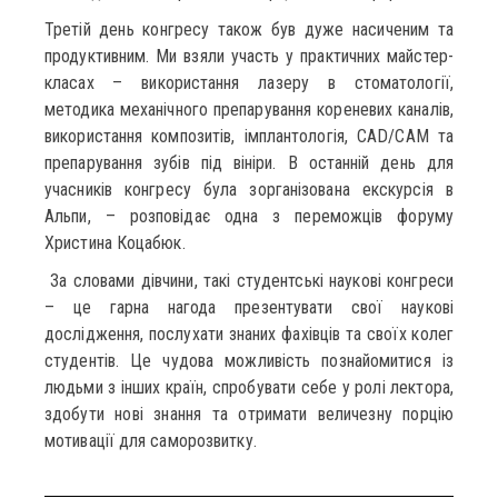
Третій день конгресу також був дуже насиченим та
продуктивним. Ми взяли участь у практичних майстер-
класах – використання лазеру в стоматології,
методика механічного препарування кореневих каналів,
використання композитів, імплантологія, CAD/CAM та
препарування зубів під вініри. В останній день для
учасників конгресу була зорганізована екскурсія в
Альпи, – розповідає одна з переможців форуму
Христина Коцабюк.
За словами дівчини, такі студентські наукові конгреси
– це гарна нагода презентувати свої наукові
дослідження, послухати знаних фахівців та своїх колег
студентів. Це чудова можливість познайомитися із
людьми з інших країн, спробувати себе у ролі лектора,
здобути нові знання та отримати величезну порцію
мотивації для саморозвитку.