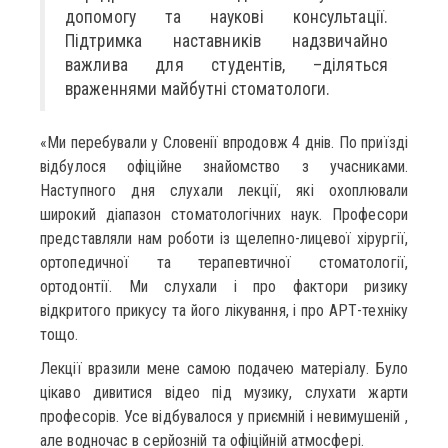
допомогу та наукові консультації.
Підтримка наставників надзвичайно
важлива для студентів, –діляться
враженнями майбутні стоматологи.
«Ми перебували у Словенії впродовж 4 днів. По приїзді
відбулося офіційне знайомство з учасниками.
Наступного дня слухали лекції, які охоплювали
широкий діапазон стоматологічних наук. Професори
представляли нам роботи із щелепно-лицевої хірургії,
ортопедичної та терапевтичної стоматології,
ортодонтії. Ми слухали і про фактори ризику
відкритого прикусу та його лікування, і про АРТ-техніку
тощо.
Лекції вразили мене самою подачею матеріалу. Було
цікаво дивитися відео під музику, слухати жарти
професорів. Усе відбувалося у приємній і невимушеній ,
але водночас в серйозній та офіційній атмосфері.