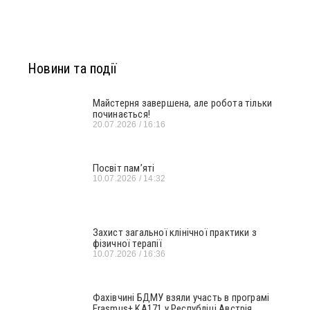
Новини та події
Майстерня завершена, але робота тільки
починається!
20.07.2026
16:16
Посвіт пам’яті
10.07.2026
14:32
Захист загальної клінічної практики з
фізичної терапії
10.07.2026
16:36
Фахівчині БДМУ взяли участь в програмі
Erasmus+ KA171 у Республіці Австрія