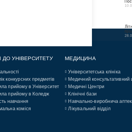
Пос
10.
Літ
про
28.
П ДО УНІВЕРСИТЕТУ
МЕДИЦИНА
альності
Університетська клініка
ік конкурсних предметів
Медичний консультативний 
ла прийому в Університет
Медичні Центри
ла прийому в Коледж
Клінічні бази
сть навчання
Навчально-виробнича аптек
альна коміся
Лікувальний відділ