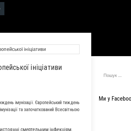
пейської ініціативи
Ми у Facebo
иждень імунізації. Європейський тиждень
імунізації та започаткований Всесвітньою
тистоянні смертельним інфекціям.