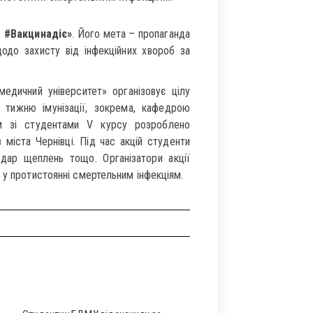
, #Вакцинадіє»
. Його мета – пропаганда
щодо захисту від інфекційних хвороб за
дичний університет» організовує цілу
у тижню імунізації, зокрема, кафедрою
зом зі студентами V курсу розроблено
 міста Чернівці. Під час акцій студенти
дар щеплень тощо. Організатори акції
 у протистоянні смертельним інфекціям.