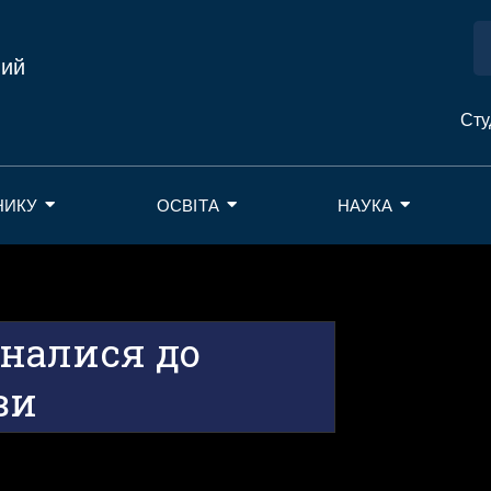
ний
Сту
НИКУ
ОСВІТА
НАУКА
налися до
ви