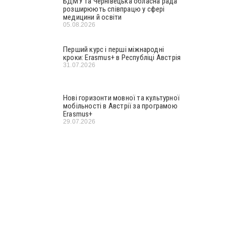
БДМУ та Чернівецька обласна рада
розширюють співпрацю у сфері
медицини й освіти
05.08.2026
Перший курс і перші міжнародні
кроки: Erasmus+ в Республіці Австрія
31.07.2026
Нові горизонти мовної та культурної
мобільності в Австрії за програмою
Erasmus+
29.07.2026