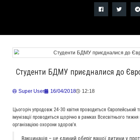
Студенти БДМУ приєдналися до Євро
Super User
16/04/2018
12:18
Цьогоріч упродовж 24-30 квітня проводиться Європейський т
імунізації проводиться щорічно в рамках Всесвітнього тижня 
організацією охорони здоров’я.
Вакцинація – це єдиний оберіг вашої дитини у про