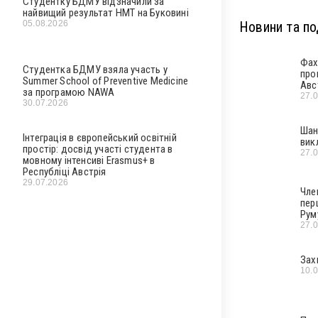
Студентку БДМУ відзначили за
найвищий результат НМТ на Буковині
05.08.2026
Новини та под
Фах
Студентка БДМУ взяла участь у
про
Summer School of Preventive Medicine
Авс
за програмою NAWA
27.
30.07.2026
Шан
Інтеграція в європейський освітній
вик
простір: досвід участі студента в
27.
мовному інтенсиві Erasmus+ в
Республіці Австрія
29.07.2026
Чле
пер
Рум
27.
Зах
10.