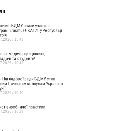
ії
івчині БДМУ взяли участь в
грамі Erasmus+ KA171 у Республіці
трія
07.2026
15:43
овні медичні працівники,
ладачі та студенти!
07.2026
10:48
н Наглядової ради БДМУ став
шим Почесним консулом України в
унії
07.2026
10:40
ист виробничої практики
07.2026
16:29