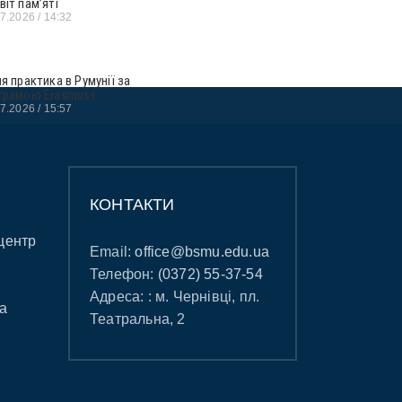
віт пам’яті
07.2026
14:32
ня практика в Румунії за
грамою Erasmus+
07.2026
15:57
КОНТАКТИ
центр
Email:
office@bsmu.edu.ua
Телефон:
(0372) 55-37-54
Адреса: : м. Чернівці, пл.
а
Театральна, 2