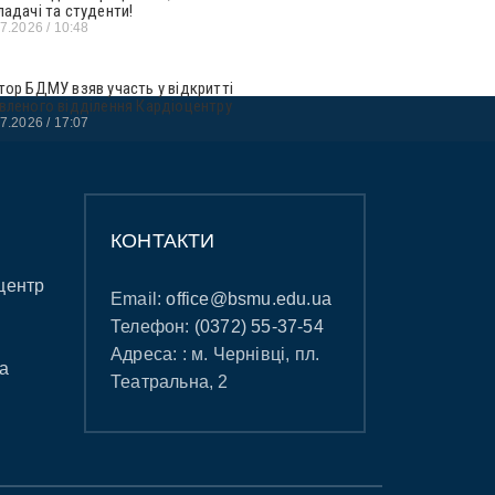
ладачі та студенти!
07.2026
10:48
тор БДМУ взяв участь у відкритті
вленого відділення Кардіоцентру
07.2026
17:07
КОНТАКТИ
центр
Email:
office@bsmu.edu.ua
Телефон:
(0372) 55-37-54
Адреса: : м. Чернівці, пл.
а
Театральна, 2