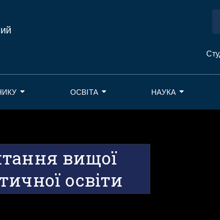
ний
Сту
НИКУ
ОСВІТА
НАУКА
итання вищої
тичної освіти