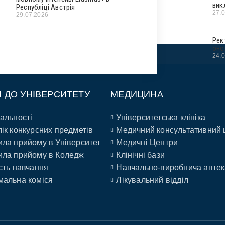
вик
Республіці Австрія
27.
29.07.2026
Рек
оно
24.
П ДО УНІВЕРСИТЕТУ
МЕДИЦИНА
альності
Університетська клініка
ік конкурсних предметів
Медичний консультативний 
ла прийому в Університет
Медичні Центри
ла прийому в Коледж
Клінічні бази
сть навчання
Навчально-виробнича аптек
альна коміся
Лікувальний відділ