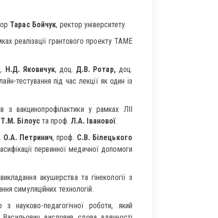
сор
Тарас Бойчук
, ректор університету.
амках реалізації грантового проекту ТАМЕ
ц.
Н.Д. Яковичук
, доц.
Д.В. Ротар,
доц.
айн-тестування під час лекції як один із
в з вакцинопрофілактики у рамках ЛІІ
.
Т.М. Білоус
та проф.
Л.А. Іванової
.
.
О.А. Петринич
, проф.
С.В. Білецького
сифікації первинної медичної допомоги
викладання акушерства та гінекології з
ння симуляційних технологій.
 з науково-педагогічної роботи, який
р Васильович висловив слова вдячності