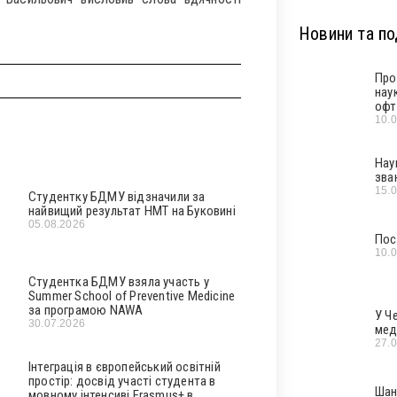
Новини та под
Про
нау
офт
10.
Нау
зва
15.
Студентку БДМУ відзначили за
найвищий результат НМТ на Буковині
05.08.2026
Пос
10.
Студентка БДМУ взяла участь у
Summer School of Preventive Medicine
за програмою NAWA
У Ч
30.07.2026
мед
27.
Інтеграція в європейський освітній
простір: досвід участі студента в
Шан
мовному інтенсиві Erasmus+ в