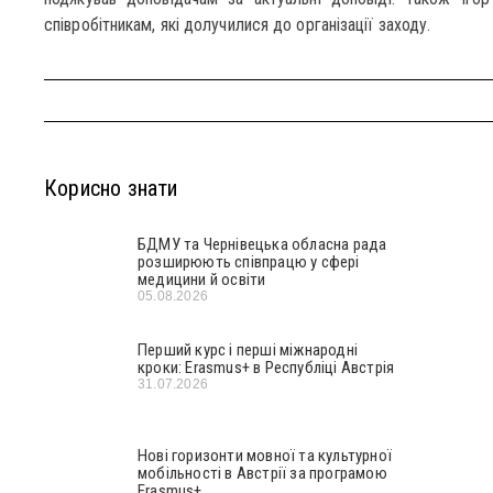
співробітникам, які долучилися до організації заходу.
Корисно знати
БДМУ та Чернівецька обласна рада
розширюють співпрацю у сфері
медицини й освіти
05.08.2026
Перший курс і перші міжнародні
кроки: Erasmus+ в Республіці Австрія
31.07.2026
Нові горизонти мовної та культурної
мобільності в Австрії за програмою
Erasmus+