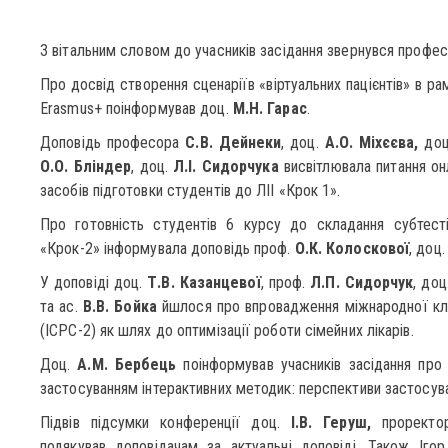
З вітальним словом до учасників засідання звернувся профе
Про досвід створення сценаріїв «віртуальних пацієнтів» в р
Erasmus+ поінформував доц.
М.Н. Гарас
.
Доповідь професора
С.В. Дейнеки
, доц.
А.О. Міхєєва,
до
О.О. Бліндер
, доц.
Л.І. Сидорчука
висвітлювала питання онл
засобів підготовки студентів до ЛІІ «Крок 1».
Про готовність студентів 6 курсу до складання субтесті
«Крок-2» інформувала доповідь проф.
О.К. Колоскової
, доц
У доповіді доц.
Т.В. Казанцевої
, проф.
Л.П. Сидорчук
, доц
та ас.
В.В. Бойка
йшлося про впровадження міжнародної кла
(ІСРС-2) як шлях до оптимізації роботи сімейних лікарів.
Доц.
А.М. Бербець
поінформував учасників засідання про 
застосуванням інтерактивних методик: перспективи застосува
Підвів підсумки конференції доц.
І.В. Геруш,
проректор
подякував доповідачам за актуальні доповіді. Також Іго