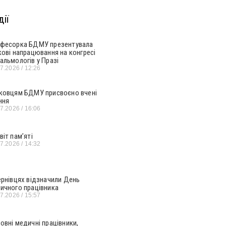
ії
фесорка БДМУ презентувала
кові напрацювання на конгресі
альмологів у Празі
07.2026
12:26
ковцям БДМУ присвоєно вчені
ння
07.2026
16:06
віт пам’яті
07.2026
14:32
ернівцях відзначили День
ичного працівника
07.2026
15:57
овні медичні працівники,