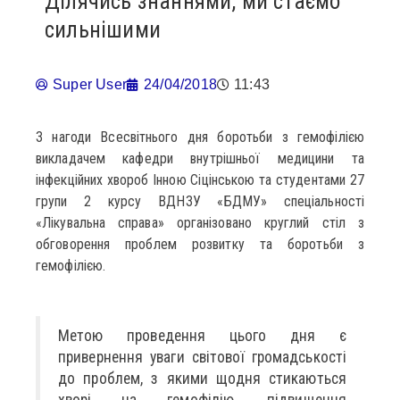
Ділячись знаннями, ми стаємо
сильнішими
Super User
24/04/2018
11:43
З нагоди Всесвітнього дня боротьби з гемофілією
викладачем кафедри внутрішньої медицини та
інфекційних хвороб Інною Сіцінською та студентами 27
групи 2 курсу ВДНЗУ «БДМУ» спеціальності
«Лікувальна справа» організовано круглий стіл з
обговорення проблем розвитку та боротьби з
гемофілією.
Метою проведення цього дня є
привернення уваги світової громадськості
до проблем, з якими щодня стикаються
хворі на гемофілію, підвищення