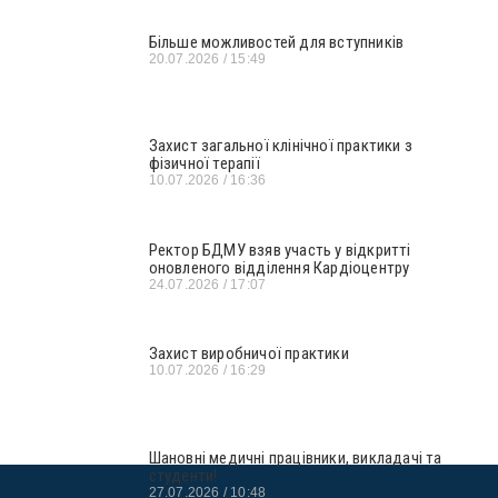
Більше можливостей для вступників
20.07.2026
15:49
Захист загальної клінічної практики з
фізичної терапії
10.07.2026
16:36
Ректор БДМУ взяв участь у відкритті
оновленого відділення Кардіоцентру
24.07.2026
17:07
Захист виробничої практики
10.07.2026
16:29
Шановні медичні працівники, викладачі та
студенти!
27.07.2026
10:48