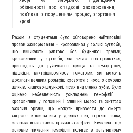
обізнаності про спадкові захворювання,
пов’язані з порушенням процесу згортання
крові.
Разом із студентами було обговорено найтиповіші
прояви захворювання – крововиливи у великі суглоби,
що виникають раптово без будь-якої травми;
крововиливи у суглоби, які часто повторюються,
призводять до руйнування хряща та гемартрозу;
підшкірні, внутрішньом’язові гематоми, які можуть
досягати великих розмірів; кровотечі з носа, з сечових
шляхів, кишково-шлункові, після видалення зубів. Було
оцінено небезпечність ускладнень гемофілії –
крововиливи у головний і спинний мозок та життєво
важливі органи, що можуть призвести до смерті
хворого; крововиливи у ділянку шиї, гортані, язика,
оскільки вони стають причиною асфіксії. Виявлено, що
основне лікування гемофілії полягає в регулярному