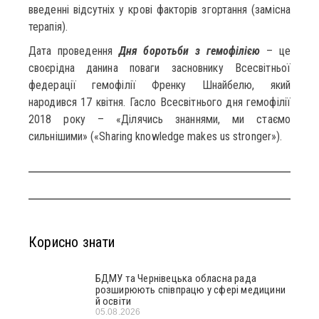
введенні відсутніх у крові факторів згортання (замісна
терапія).
Дата проведення
Дня боротьби з гемофілією
– це
своєрідна данина поваги засновнику Всесвітньої
федерації гемофілії Френку Шнайбелю, який
народився 17 квітня. Гасло Всесвітнього дня гемофілії
2018 року – «Ділячись знаннями, ми стаємо
сильнішими» («Sharing knowledge makes us stronger»).
Корисно знати
БДМУ та Чернівецька обласна рада
розширюють співпрацю у сфері медицини
й освіти
05.08.2026