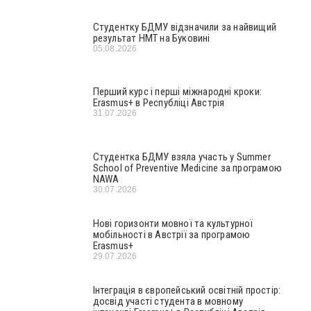
Студентку БДМУ відзначили за найвищий
результат НМТ на Буковині
05.08.2026
Перший курс і перші міжнародні кроки:
Erasmus+ в Республіці Австрія
31.07.2026
Студентка БДМУ взяла участь у Summer
School of Preventive Medicine за програмою
NAWA
30.07.2026
Нові горизонти мовної та культурної
мобільності в Австрії за програмою
Erasmus+
29.07.2026
Інтеграція в європейський освітній простір:
досвід участі студента в мовному