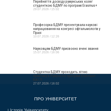
Перейняття досвіду румунських колег
студенткою БДМУ по програмі Erasmus+
29.07.2026
15:02
Професорка БДМУ презентувала наукові
напрацювання на конгресі офтальмологів у
Празі
10.07.2026
12:26
Науковцям БДМУ присвоєно вчені звання
15.07.2026
16:06
Студентка БДМУ проходить літню
практику в Румунії по програмі Erasmus+
KA171
27.07.2026
16:02
ПРО УНІВЕРСИТЕТ
Історія Університету