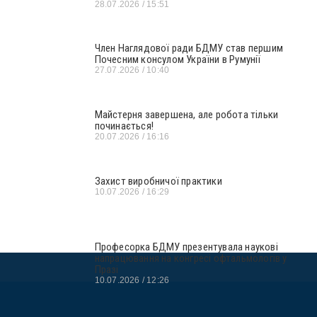
28.07.2026
15:51
Член Наглядової ради БДМУ став першим
Почесним консулом України в Румунії
27.07.2026
10:40
Майстерня завершена, але робота тільки
починається!
20.07.2026
16:16
Захист виробничої практики
10.07.2026
16:29
Професорка БДМУ презентувала наукові
напрацювання на конгресі офтальмологів у
Празі
10.07.2026
12:26