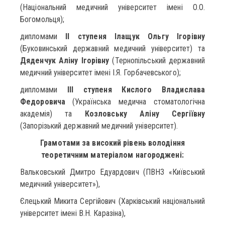
(Національний медичний університет імені О.О.
Богомольця);
дипломами
ІІ ступеня Ілащук Ольгу Ігорівну
(Буковинський державний медичний університет) та
Дяденчук Аліну Ігорівну
(Тернопільський державний
медичний університет імені І.Я. Горбачевського);
дипломами
ІІІ ступеня Кислого Владислава
Федоровича
(Українська медична стоматологічна
академія) та
Козловську Аліну Сергіївну
(Запорізький державний медичний університет).
Грамотами за високий рівень володіння
теоретичним матеріалом нагороджені:
Вальковський Дмитро Едуардович (ПВНЗ «Київський
медичний університет»),
Єлецький Микита Сергійович (Харківський національний
університет імені В.Н. Каразіна),