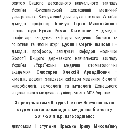
ректор Вищого державного навчального закладу
України «Буковинський державний медичний
університет», Заслужений діяч науки і техніки України,
д.мед.н., професор
Бойчук Тарас Миколайович
;
голова журі
Булик Роман Євгенович
– д.мед.н.,
професор, завідувач кафедри медичної біології та
генетики та члени журі:
Дубінін Сергій Іванович
–
д.мед.н., професор, завідувач кафедри медичної
біології Вищого державного навчального закладу
України «Українська медична стоматологічна
академія»,
Слюсарев Олексій Аркадійович
–
к.мед.н., доцент, завідувач кафедри медичної біології,
мікробіології, вірусології та імунології Донецького
національного медичного університету МОЗ України.
За результатами ІІІ турів ІІ етапу Всеукраїнської
студентської олімпіади з медичної біології у
2017-2018 н.р. нагороджено:
дипломом
І ступеня Красько Ірину Миколаївну