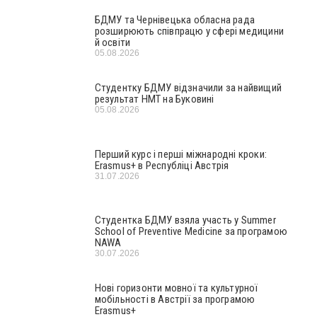
БДМУ та Чернівецька обласна рада
розширюють співпрацю у сфері медицини
й освіти
05.08.2026
Студентку БДМУ відзначили за найвищий
результат НМТ на Буковині
05.08.2026
Перший курс і перші міжнародні кроки:
Erasmus+ в Республіці Австрія
31.07.2026
Студентка БДМУ взяла участь у Summer
School of Preventive Medicine за програмою
NAWA
30.07.2026
Нові горизонти мовної та культурної
мобільності в Австрії за програмою
Erasmus+