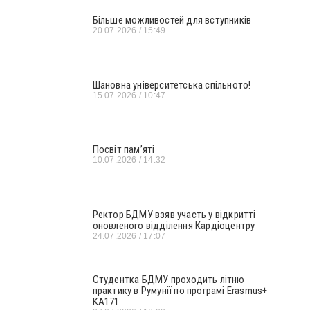
Більше можливостей для вступників
20.07.2026
15:49
Шановна університетська спільното!
15.07.2026
10:47
Посвіт пам’яті
10.07.2026
14:32
Ректор БДМУ взяв участь у відкритті
оновленого відділення Кардіоцентру
24.07.2026
17:07
Студентка БДМУ проходить літню
практику в Румунії по програмі Erasmus+
KA171