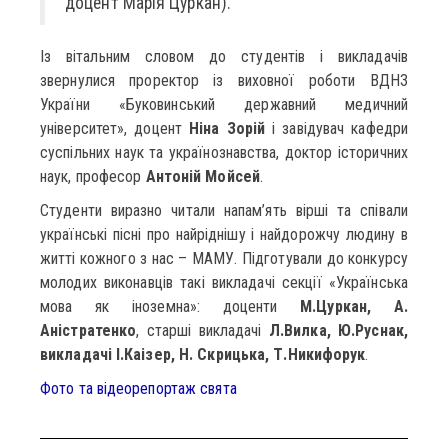
доцент Марія Цуркан).
Із вітальним словом до студентів і викладачів
звернулися проректор із виховної роботи ВДНЗ
України «Буковинський державний медичний
університет», доцент
Ніна Зорій
і завідувач кафедри
суспільних наук та українознавства, доктор історичних
наук, професор
Антоній Мойсей
.
Студенти виразно читали напам’ять вірші та співали
українські пісні про найріднішу і найдорожчу людину в
житті кожного з нас – МАМУ. Підготували до конкурсу
молодих виконавців такі викладачі секції «Українська
мова як іноземна»: доценти
М.Цуркан, А.
Аністратенко
, старші викладачі
Л.Вилка, Ю.Руснак,
викладачі І.Каізер, Н. Скрицька, Т.Никифорук
.
Фото та відеорепортаж свята