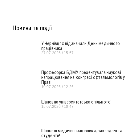
Новини та події
У Чернівцях відзначили День медичного
працівника
27.07.2026
15:57
Професорка БДМУ презентувала наукові
напрацювання на конгресі офтальмологів у
Празі
10.07.2026
12:26
Шановна університетська спільното!
15.07.2026
10:47
Шановні медичні працівники, викладачі та
студенти!