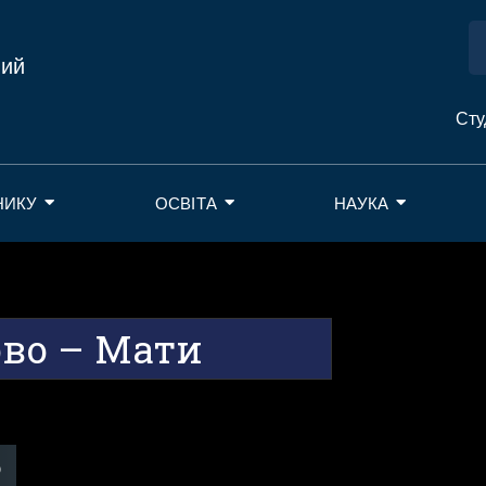
ний
Сту
НИКУ
ОСВІТА
НАУКА
ово – Мати