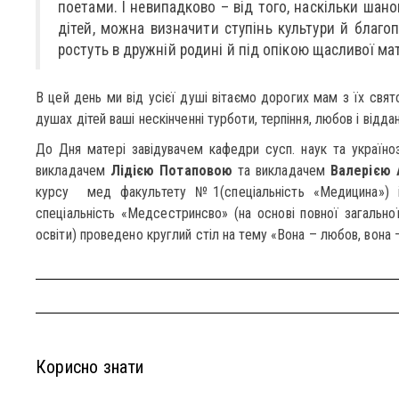
поетами. І невипадково – від того, наскільки шано
дітей, можна визначити ступінь культури й благоп
ростуть в дружній родині й під опікою щасливої мат
В цей день ми від усієї душі вітаємо дорогих мам з їх свят
душах дітей ваші нескінченні турботи, терпіння, любов і віддан
До Дня матері завідувачем кафедри сусп. наук та україн
викладачем
Лідією Потаповою
та викладачем
Валерією 
курсу мед факультету №1(спеціальність «Медицина»)
спеціальність «Медсестринсво» (на основі повної загальної
освіти) проведено круглий стіл на тему «Вона – любов, вона –
Корисно знати