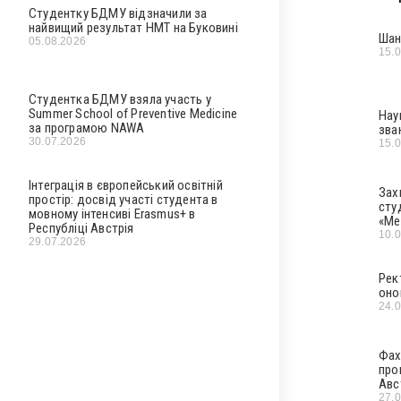
Студентку БДМУ відзначили за
найвищий результат НМТ на Буковині
Шан
05.08.2026
15.
Студентка БДМУ взяла участь у
Summer School of Preventive Medicine
Нау
за програмою NAWA
зва
30.07.2026
15.
Інтеграція в європейський освітній
Зах
простір: досвід участі студента в
сту
мовному інтенсиві Erasmus+ в
«Ме
Республіці Австрія
10.
29.07.2026
Рек
оно
24.
Фах
про
Авс
27.