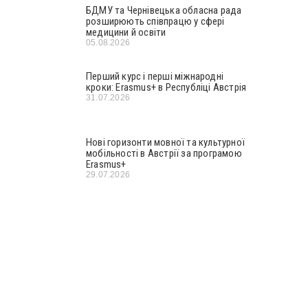
БДМУ та Чернівецька обласна рада
розширюють співпрацю у сфері
медицини й освіти
05.08.2026
Перший курс і перші міжнародні
кроки: Erasmus+ в Республіці Австрія
31.07.2026
Нові горизонти мовної та культурної
мобільності в Австрії за програмою
Erasmus+
29.07.2026