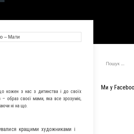
Ми у Facebo
о кожен з нас з дитинства і до своїх
з – образ своєї мами, яка все зрозуміє,
аючи ні на що.
вувалися кращими художниками і