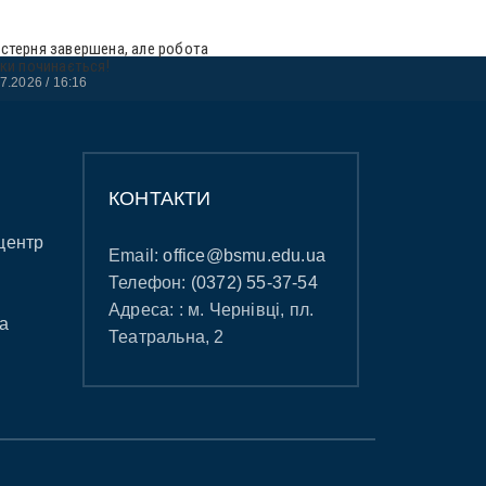
стерня завершена, але робота
ьки починається!
07.2026
16:16
КОНТАКТИ
центр
Email:
office@bsmu.edu.ua
Телефон:
(0372) 55-37-54
Адреса: : м. Чернівці, пл.
а
Театральна, 2