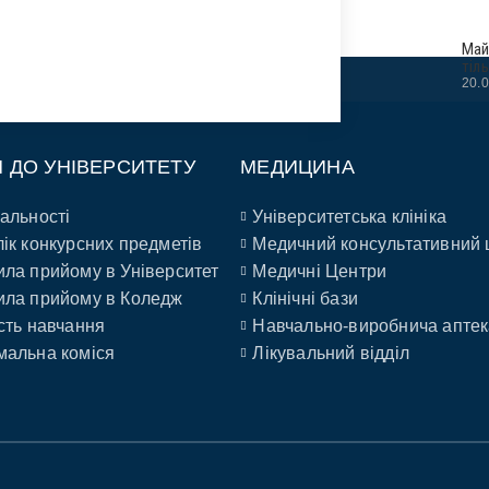
Май
тіл
20.
П ДО УНІВЕРСИТЕТУ
МЕДИЦИНА
альності
Університетська клініка
ік конкурсних предметів
Медичний консультативний 
ла прийому в Університет
Медичні Центри
ла прийому в Коледж
Клінічні бази
сть навчання
Навчально-виробнича аптек
альна коміся
Лікувальний відділ