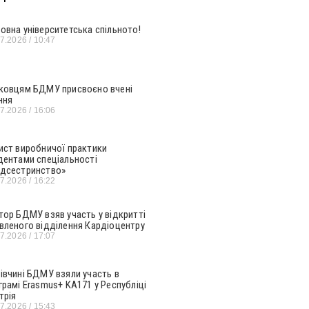
овна університетська спільното!
07.2026
10:47
ковцям БДМУ присвоєно вчені
ння
07.2026
16:06
ист виробничої практики
дентами спеціальності
дсестринство»
07.2026
16:22
тор БДМУ взяв участь у відкритті
вленого відділення Кардіоцентру
07.2026
17:07
івчині БДМУ взяли участь в
грамі Erasmus+ KA171 у Республіці
трія
07.2026
15:43