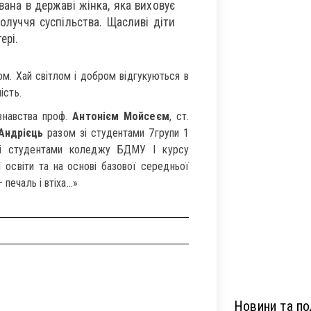
вана в державі жінка, яка виховує
олуччя суспільства. Щасливі діти
ері.
ом. Хай світлом і добром відгукуються в
ість.
ознавства проф.
Антонієм Мойсеєм
, ст.
Андрієць
разом зі студентами 7групи 1
 і студентами коледжу БДМУ І курсу
 освіти та на основі базової середньої
 печаль і втіха…»
Новини та под