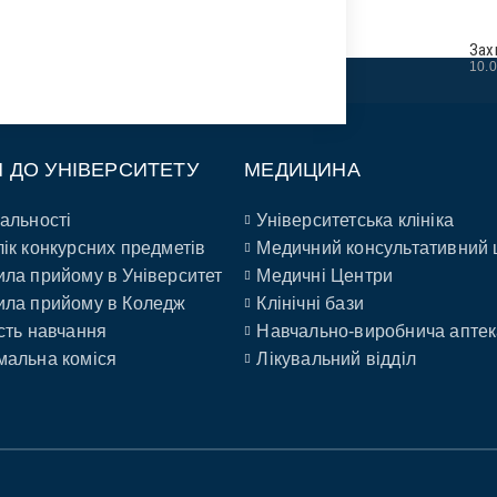
Зах
10.
П ДО УНІВЕРСИТЕТУ
МЕДИЦИНА
альності
Університетська клініка
ік конкурсних предметів
Медичний консультативний 
ла прийому в Університет
Медичні Центри
ла прийому в Коледж
Клінічні бази
сть навчання
Навчально-виробнича аптек
альна коміся
Лікувальний відділ