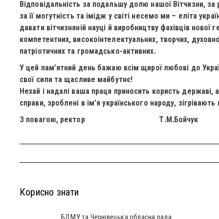
Відповідальність за подальшу долю нашої Вітчизни, за р
за її могутність та імідж у світі несемо ми – еліта укра
давати вітчизняній науці й виробництву фахівців нової г
компетентних, високоінтелектуальних, творчих, духовно 
патріотичних та громадсько-активних.
У цей пам’ятний день бажаю всім щирої любові до Україн
свої сили та щасливе майбутнє!
Нехай і надалі ваша праця приносить користь державі, 
справи, зроблені в ім’я українського народу, зігрівають 
З повагою, ректор Т.М.Бойчук
Корисно знати
БДМУ та Чернівецька обласна рада