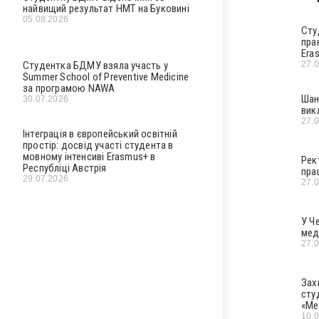
найвищий результат НМТ на Буковині
05.08.2026
Сту
пра
Era
Студентка БДМУ взяла участь у
27.
Summer School of Preventive Medicine
за програмою NAWA
Шан
30.07.2026
вик
27.
Інтеграція в європейський освітній
простір: досвід участі студента в
мовному інтенсиві Erasmus+ в
Рек
Республіці Австрія
пра
29.07.2026
27.
У Ч
мед
27.
Зах
сту
«Ме
10.