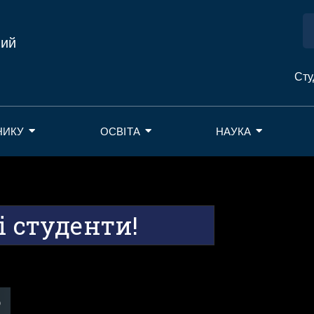
ний
Сту
НИКУ
ОСВІТА
НАУКА
і студенти!