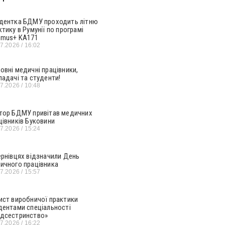
дентка БДМУ проходить літню
ктику в Румунії по програмі
smus+ KA171
07.2026
16:02
овні медичні працівники,
ладачі та студенти!
07.2026
10:48
тор БДМУ привітав медичних
цівників Буковини
07.2026
15:24
ернівцях відзначили День
ичного працівника
07.2026
15:57
ист виробничої практики
дентами спеціальності
дсестринство»
07.2026
16:22