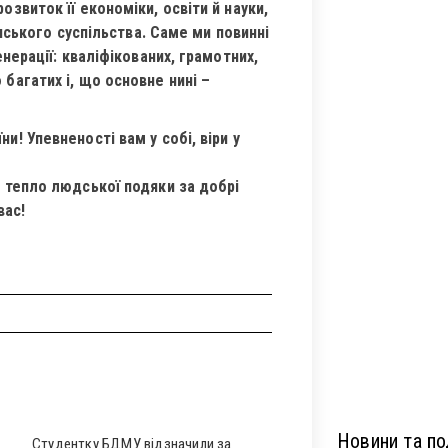
озвиток її економіки, освіти й науки,
їнського суспільства. Саме ми повинні
енерації: кваліфікованих, грамотних,
багатих і, що основне нині –
и! Упевненості вам у собі, віри у
а тепло людської подяки за добрі
вас!
Новини та под
Студентку БДМУ відзначили за