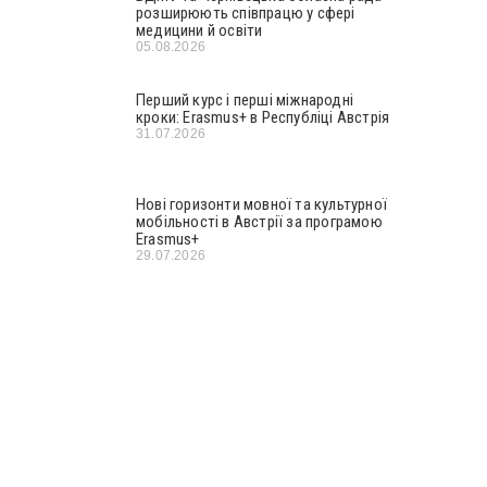
розширюють співпрацю у сфері
медицини й освіти
05.08.2026
Перший курс і перші міжнародні
кроки: Erasmus+ в Республіці Австрія
31.07.2026
Нові горизонти мовної та культурної
мобільності в Австрії за програмою
Erasmus+
29.07.2026