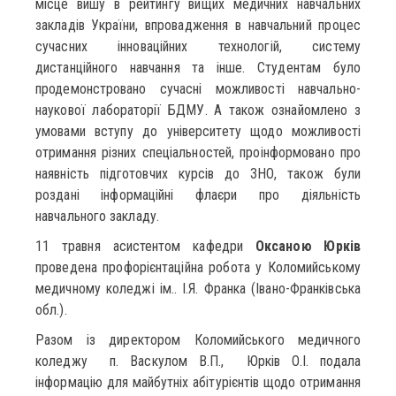
місце вишу в рейтингу вищих медичних навчальних
закладів України, впровадження в навчальний процес
сучасних інноваційних технологій, систему
дистанційного навчання та інше. Студентам було
продемонстровано сучасні можливості навчально-
наукової лабораторії БДМУ. А також ознайомлено з
умовами вступу до університету щодо можливості
отримання різних спеціальностей, проінформовано про
наявність підготовчих курсів до ЗНО, також були
роздані інформаційні флаєри про діяльність
навчального закладу.
11 травня асистентом кафедри
Оксаною Юрків
проведена профорієнтаційна робота у Коломийському
медичному коледжі ім.. І.Я. Франка (Івано-Франківська
обл.).
Разом із директором Коломийського медичного
коледжу п. Васкулом В.П., Юрків О.І. подала
інформацію для майбутніх абітурієнтів щодо отримання