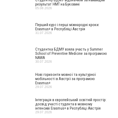
Студентку БДМУ відзначили за найвищий
результат НМТ на Буковині
05.08.2026
Перший курс і перші міжнародні кроки:
Erasmus+ в Республіці Австрія
31.07.2026
Студентка БДМУ взяла участь у Summer
School of Preventive Medicine за програмою
NAWA
30.07.2026
Нові горизонти мовної та культурної
мобільності в Австрії за програмою
Erasmus+
29.07.2026
Інтеграція в європейський освітній простір:
досвід участі студента в мовному
інтенсиві Erasmus+ в Республіці Австрія
29.07.2026