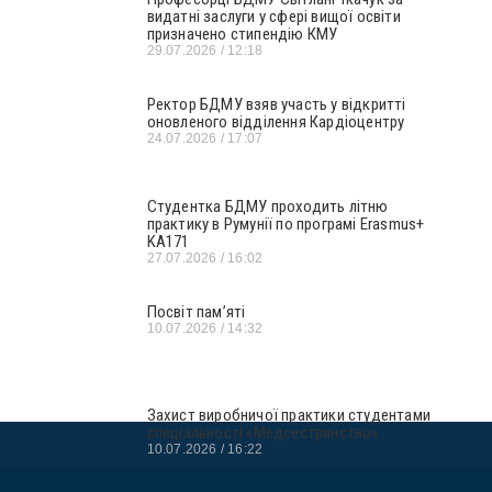
видатні заслуги у сфері вищої освіти
призначено стипендію КМУ
29.07.2026
12:18
Ректор БДМУ взяв участь у відкритті
оновленого відділення Кардіоцентру
24.07.2026
17:07
Студентка БДМУ проходить літню
практику в Румунії по програмі Erasmus+
KA171
27.07.2026
16:02
Посвіт пам’яті
10.07.2026
14:32
Захист виробничої практики студентами
спеціальності «Медсестринство»
10.07.2026
16:22