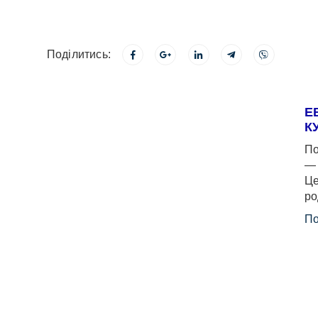
Поділитись:
Е
К
По
— 
Це
ро
По