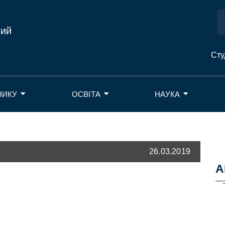
ний
Сту
НИКУ
ОСВІТА
НАУКА
26.03.2019
А