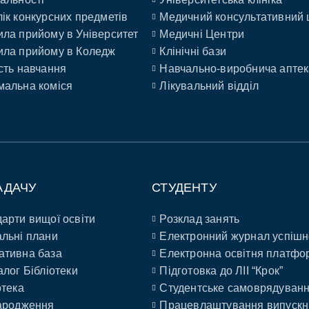
ік конкурсних предметів
Медичний консультативний 
ла прийому в Університет
Медичні Центри
ла прийому в Коледж
Клінічні бази
сть навчання
Навчально-виробнича аптек
альна коміся
Лікувальний відділ
АДАЧУ
СТУДЕНТУ
арти вищої освіти
Розклад занять
льні плани
Електронний журнал успішн
ативна база
Електронна освітня платфо
алог Бібліотеки
Підготовка до ЛІІ “Крок”
отека
Студентське самоврядуван
ародження
Працевлаштування випускн