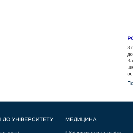
Р
3 
до
За
шв
ос
По
П ДО УНІВЕРСИТЕТУ
МЕДИЦИНА
альності
Університетська клініка