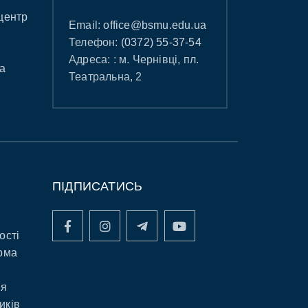
центр
Email:
office@bsmu.edu.ua
Телефон:
(0372) 55-37-54
Адреса: : м. Чернівці, пл.
а
Театральна, 2
ПІДПИСАТИСЬ
ості
рма
ня
иків