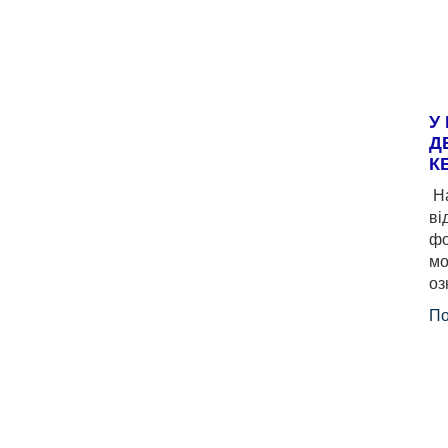
У
Д
К
На
ві
фо
мо
оз
По