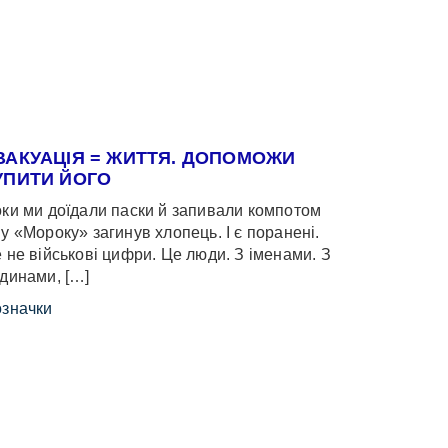
ВАКУАЦІЯ = ЖИТТЯ. ДОПОМОЖИ
УПИТИ ЙОГО
ки ми доїдали паски й запивали компотом
у «Мороку» загинув хлопець. І є поранені.
 не військові цифри. Це люди. З іменами. З
динами, […]
значки