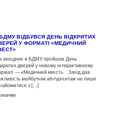
 БДМУ ВІДБУВСЯ ДЕНЬ ВІДКРИТИХ
ВЕРЕЙ У ФОРМАТІ «МЕДИЧНИЙ
ВЕСТ»
 вихідних в БДМУ пройшов День
дкритих дверей у новому інтерактивному
рматі — «Медичний квест». Захід дав
жливість майбутнім абітурієнтам не лише
найомитися з […]
значки