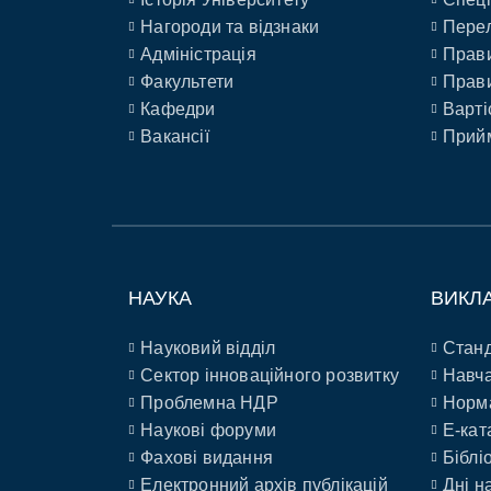
Нагороди та відзнаки
Перел
Адміністрація
Прави
Факультети
Прави
Кафедри
Варті
Вакансії
Прийм
НАУКА
ВИКЛ
Науковий відділ
Станд
Сектор інноваційного розвитку
Навча
Проблемна НДР
Норм
Наукові форуми
E-кат
Фахові видання
Біблі
Електронний архів публікацій
Дні н