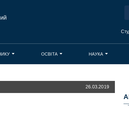
ний
Сту
НИКУ
ОСВІТА
НАУКА
26.03.2019
А