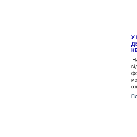
У
Д
К
На
ві
фо
мо
оз
По