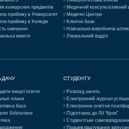
ік конкурсних предметів
Медичний консультативний 
ла прийому в Університет
Медичні Центри
ла прийому в Коледж
Клінічні бази
сть навчання
Навчально-виробнича аптек
альна коміся
Лікувальний відділ
АДАЧУ
СТУДЕНТУ
арти вищої освіти
Розклад занять
льні плани
Електронний журнал успішн
ативна база
Електронна освітня платфо
алог Бібліотеки
Підготовка до ЛІІ “Крок”
отека
Студентське самоврядуван
ародження
Працевлаштування випускн