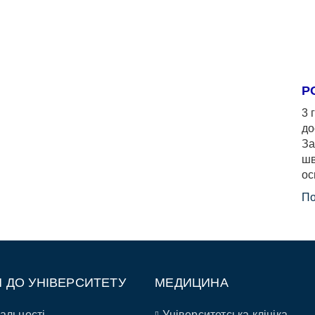
Р
3 
до
За
шв
ос
По
П ДО УНІВЕРСИТЕТУ
МЕДИЦИНА
альності
Університетська клініка