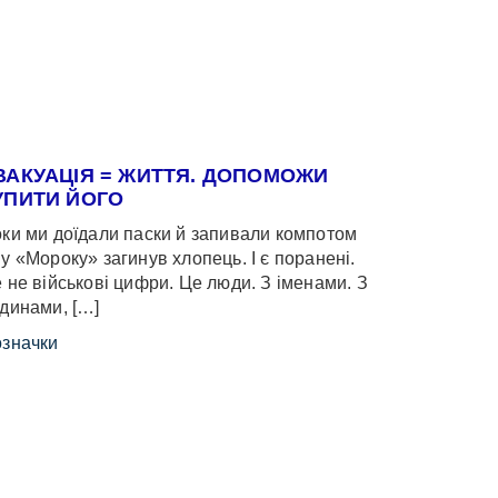
ВАКУАЦІЯ = ЖИТТЯ. ДОПОМОЖИ
УПИТИ ЙОГО
ки ми доїдали паски й запивали компотом
у «Мороку» загинув хлопець. І є поранені.
 не військові цифри. Це люди. З іменами. З
динами, […]
значки