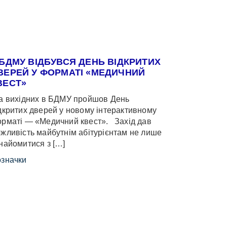
 БДМУ ВІДБУВСЯ ДЕНЬ ВІДКРИТИХ
ВЕРЕЙ У ФОРМАТІ «МЕДИЧНИЙ
ВЕСТ»
 вихідних в БДМУ пройшов День
дкритих дверей у новому інтерактивному
рматі — «Медичний квест». Захід дав
жливість майбутнім абітурієнтам не лише
найомитися з […]
значки