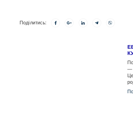
Поділитись:
Е
К
По
— 
Це
ро
По