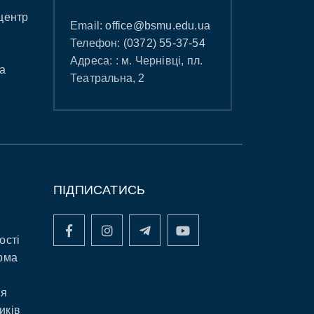
центр
Email:
office@bsmu.edu.ua
Телефон:
(0372) 55-37-54
Адреса: : м. Чернівці, пл.
а
Театральна, 2
ПІДПИСАТИСЬ
ості
рма
ня
иків