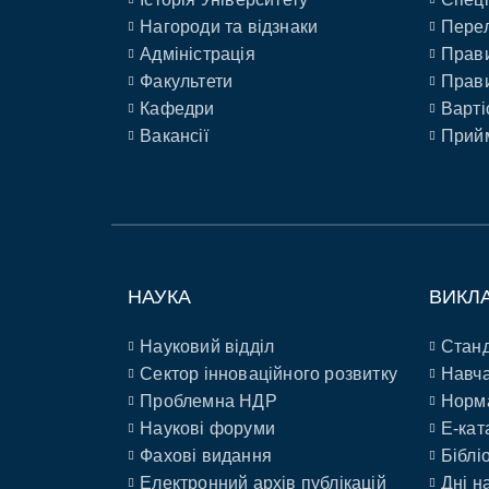
Нагороди та відзнаки
Перел
Адміністрація
Прави
Факультети
Прави
Кафедри
Варті
Вакансії
Прийм
НАУКА
ВИКЛ
Науковий відділ
Станд
Сектор інноваційного розвитку
Навча
Проблемна НДР
Норм
Наукові форуми
E-кат
Фахові видання
Біблі
Електронний архів публікацій
Дні н