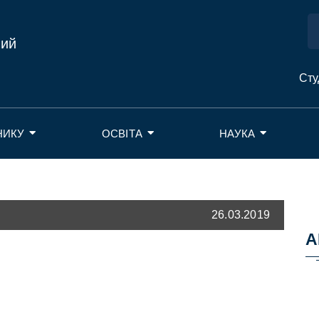
ний
Сту
НИКУ
ОСВІТА
НАУКА
26.03.2019
А