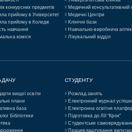
ік конкурсних предметів
Медичний консультативний 
ла прийому в Університет
Медичні Центри
ла прийому в Коледж
Клінічні бази
сть навчання
Навчально-виробнича аптек
альна коміся
Лікувальний відділ
АДАЧУ
СТУДЕНТУ
арти вищої освіти
Розклад занять
льні плани
Електронний журнал успішн
ативна база
Електронна освітня платфо
алог Бібліотеки
Підготовка до ЛІІ “Крок”
отека
Студентське самоврядуван
ародження
Працевлаштування випускн