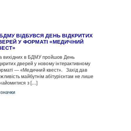
 БДМУ ВІДБУВСЯ ДЕНЬ ВІДКРИТИХ
ВЕРЕЙ У ФОРМАТІ «МЕДИЧНИЙ
ВЕСТ»
 вихідних в БДМУ пройшов День
дкритих дверей у новому інтерактивному
рматі — «Медичний квест». Захід дав
жливість майбутнім абітурієнтам не лише
найомитися з […]
значки