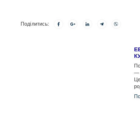
Поділитись:
Е
К
По
— 
Це
ро
По