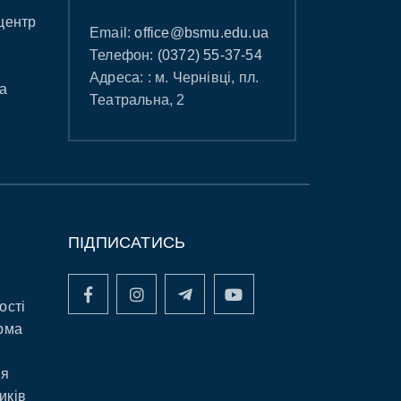
центр
Email:
office@bsmu.edu.ua
Телефон:
(0372) 55-37-54
Адреса: : м. Чернівці, пл.
а
Театральна, 2
ПІДПИСАТИСЬ
ості
рма
ня
иків