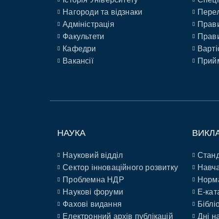
Нагороди та відзнаки
Перел
Адміністрація
Прави
Факультети
Прави
Кафедри
Варті
Вакансії
Прийм
НАУКА
ВИКЛ
Науковий відділ
Станд
Сектор інноваційного розвитку
Навча
Проблемна НДР
Норм
Наукові форуми
E-кат
Фахові видання
Біблі
Електронний архів публікацій
Дні н