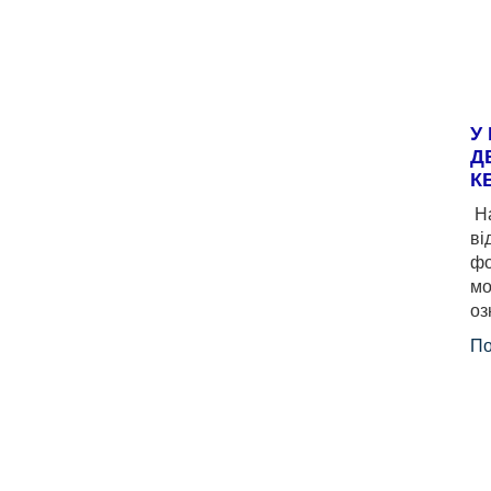
У
Д
К
На
ві
фо
мо
оз
По