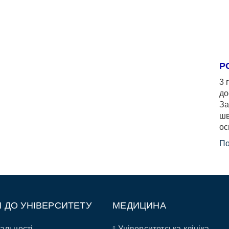
Р
3 
до
За
шв
ос
По
П ДО УНІВЕРСИТЕТУ
МЕДИЦИНА
альності
Університетська клініка