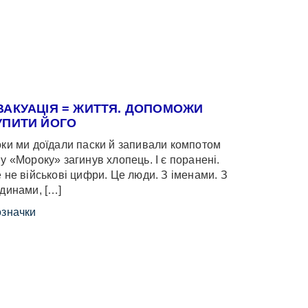
ВАКУАЦІЯ = ЖИТТЯ. ДОПОМОЖИ
УПИТИ ЙОГО
ки ми доїдали паски й запивали компотом
у «Мороку» загинув хлопець. І є поранені.
 не військові цифри. Це люди. З іменами. З
динами, […]
значки