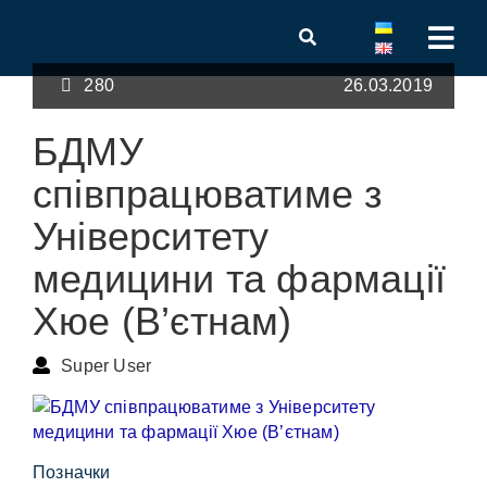
280
26.03.2019
БДМУ
співпрацюватиме з
Університету
медицини та фармації
Хюе (В’єтнам)
Super User
Позначки